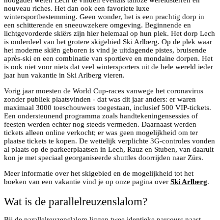
hoogadel weten Lech te vinden evenals talloze wereldsterren en
nouveau riches. Het dan ook een favoriete luxe
wintersportbestemming. Geen wonder, het is een prachtig dorp in
een schitterende en sneeuwzekere omgeving. Beginnende en
lichtgevorderde skiërs zijn hier helemaal op hun plek. Het dorp Lech
is onderdeel van het grotere skigebied Ski Arlberg. Op de plek waar
het moderne skiën geboren is vind je uitdagende pistes, bruisende
après-ski en een combinatie van sportieve en mondaine dorpen. Het
is ook niet voor niets dat veel wintersporters uit de hele wereld ieder
jaar hun vakantie in Ski Arlberg vieren.
Vorig jaar moesten de World Cup-races vanwege het coronavirus
zonder publiek plaatsvinden - dat was dit jaar anders: er waren
maximaal 3000 toeschouwers toegestaan, inclusief 500 VIP-tickets.
Een ondersteunend programma zoals handtekeningensessies of
feesten werden echter nog steeds vermeden. Daarnaast werden
tickets alleen online verkocht; er was geen mogelijkheid om ter
plaatse tickets te kopen. De wettelijk verplichte 3G-controles vonden
al plaats op de parkeerplaatsen in Lech, Rauz en Stuben, van daaruit
kon je met speciaal georganiseerde shuttles doorrijden naar Zürs.
Meer informatie over het skigebied en de mogelijkheid tot het
boeken van een vakantie vind je op onze pagina over
Ski Arlberg
.
Wat is de parallelreuzenslalom?
Bij de parallelreuzenslalom liggen twee identieke parcours naast