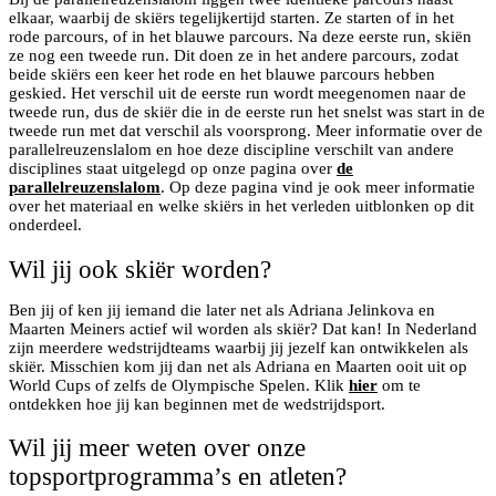
elkaar, waarbij de skiërs tegelijkertijd starten. Ze starten of in het
rode parcours, of in het blauwe parcours. Na deze eerste run, skiën
ze nog een tweede run. Dit doen ze in het andere parcours, zodat
beide skiërs een keer het rode en het blauwe parcours hebben
geskied. Het verschil uit de eerste run wordt meegenomen naar de
tweede run, dus de skiër die in de eerste run het snelst was start in de
tweede run met dat verschil als voorsprong. Meer informatie over de
parallelreuzenslalom en hoe deze discipline verschilt van andere
disciplines staat uitgelegd op onze pagina over
de
parallelreuzenslalom
. Op deze pagina vind je ook meer informatie
over het materiaal en welke skiërs in het verleden uitblonken op dit
onderdeel.
Wil jij ook skiër worden?
Ben jij of ken jij iemand die later net als Adriana Jelinkova en
Maarten Meiners actief wil worden als skiër? Dat kan! In Nederland
zijn meerdere wedstrijdteams waarbij jij jezelf kan ontwikkelen als
skiër. Misschien kom jij dan net als Adriana en Maarten ooit uit op
World Cups of zelfs de Olympische Spelen. Klik
hier
om te
ontdekken hoe jij kan beginnen met de wedstrijdsport.
Wil jij meer weten over onze
topsportprogramma’s en atleten?