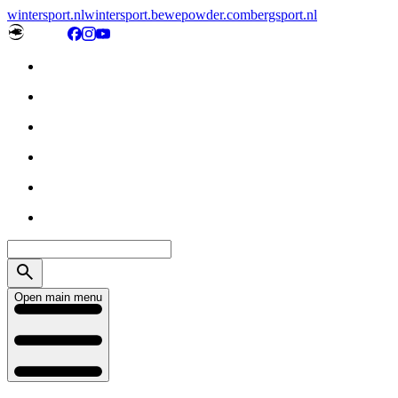
wintersport.nl
wintersport.be
wepowder.com
bergsport.nl
Open main menu