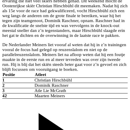
ervaring die niet veel skiërs hebben gehad. Dit weekend mocht de
Oostenrijkse skiër Christian Hirschbühl dit meemaken. Nadat hij zich
als 15e voor de race had gekwalificeerd, vocht Hirschbühl zich een
weg langs de anderen om de grote finale te bereiken, waar hij het
tegen zijn teamgenoot, Dominik Raschner, opnam. Raschner had in
de kwalificatie de snelste tijd en was vervolgens in de knock-out
meestal sneller dan z’n tegenstanders, maar Hirschbühl slaagde erin
het gat te dichten en de overwinning in de laatste race te pakken.
De Nederlander Meiners liet vooraf al weten dat hij in z’n trainingen
vooral de focus had gelegd op reuzenslalom en niet op de
parallelreuzenslalom. Meiners liet na afloop weten dat hij een foutje
maakte in de eerste run en al meer tevreden was over zijn tweede
run. Hij is blij dat het skiën steeds beter gaat voor z’n gevoel en zich
blijft focussen om vooruitgang te boeken.
Positie
Atleet
1
Christian Hirschbühl
2
Dominik Raschner
3
Atle Lie McGrath
42
Maarten Meiners