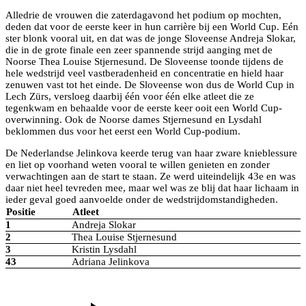
Alledrie de vrouwen die zaterdagavond het podium op mochten,
deden dat voor de eerste keer in hun carrière bij een World Cup. Eén
ster blonk vooral uit, en dat was de jonge Sloveense Andreja Slokar,
die in de grote finale een zeer spannende strijd aanging met de
Noorse Thea Louise Stjernesund. De Sloveense toonde tijdens de
hele wedstrijd veel vastberadenheid en concentratie en hield haar
zenuwen vast tot het einde. De Sloveense won dus de World Cup in
Lech Zürs, versloeg daarbij één voor één elke atleet die ze
tegenkwam en behaalde voor de eerste keer ooit een World Cup-
overwinning. Ook de Noorse dames Stjernesund en Lysdahl
beklommen dus voor het eerst een World Cup-podium.
De Nederlandse Jelinkova keerde terug van haar zware knieblessure
en liet op voorhand weten vooral te willen genieten en zonder
verwachtingen aan de start te staan. Ze werd uiteindelijk 43e en was
daar niet heel tevreden mee, maar wel was ze blij dat haar lichaam in
ieder geval goed aanvoelde onder de wedstrijdomstandigheden.
Positie
Atleet
1
Andreja Slokar
2
Thea Louise Stjernesund
3
Kristin Lysdahl
43
Adriana Jelinkova