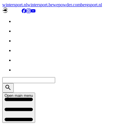
wintersport.nl
wintersport.be
wepowder.com
bergsport.nl
Open main menu