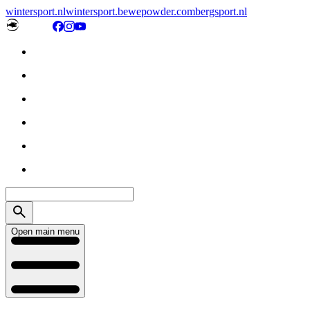
wintersport.nl
wintersport.be
wepowder.com
bergsport.nl
Open main menu