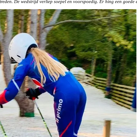
reden. De wedstrijd verliep soepel en voorspoedig. Er hing een goede en