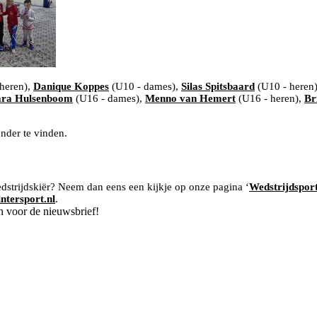
heren),
Danique Koppes
(U10 - dames),
Silas Spitsbaard
(U10 - heren
ara Hulsenboom
(U16 - dames),
Menno van Hemert
(U16 - heren),
Br
ender te vinden.
edstrijdskiër? Neem dan eens een kijkje op onze pagina ‘
Wedstrijdspor
tersport.nl
.
n voor de nieuwsbrief!