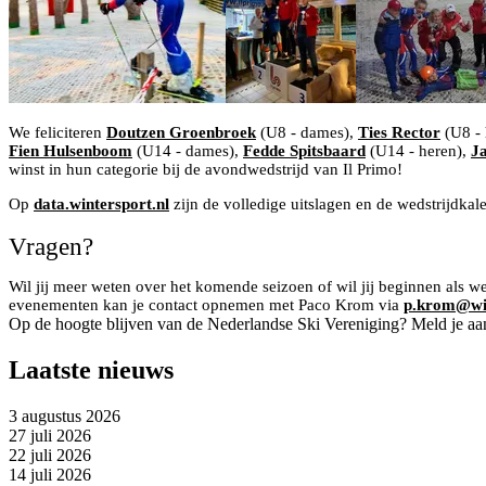
We feliciteren
Doutzen Groenbroek
(U8 - dames),
Ties Rector
(U8 - 
Fien Hulsenboom
(U14 - dames),
Fedde Spitsbaard
(U14 - heren),
J
winst in hun categorie bij de avondwedstrijd van Il Primo!
Op
data.wintersport.nl
zijn de volledige uitslagen en de wedstrijdkal
Vragen?
Wil jij meer weten over het komende seizoen of wil jij beginnen als w
evenementen kan je contact opnemen met Paco Krom via
p.krom@win
Op de hoogte blijven van de Nederlandse Ski Vereniging? Meld je aa
Laatste nieuws
3 augustus 2026
27 juli 2026
22 juli 2026
14 juli 2026