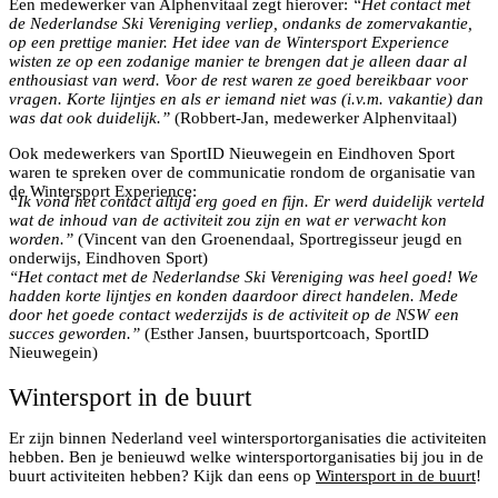
Een medewerker van Alphenvitaal zegt hierover:
“Het contact met
de Nederlandse Ski Vereniging verliep, ondanks de zomervakantie,
op een prettige manier. Het idee van de Wintersport Experience
wisten ze op een zodanige manier te brengen dat je alleen daar al
enthousiast van werd. Voor de rest waren ze goed bereikbaar voor
vragen. Korte lijntjes en als er iemand niet was (i.v.m. vakantie) dan
was dat ook duidelijk.”
(Robbert-Jan, medewerker Alphenvitaal)
Ook medewerkers van SportID Nieuwegein en Eindhoven Sport
waren te spreken over de communicatie rondom de organisatie van
de Wintersport Experience:
“Ik vond het contact altijd erg goed en fijn. Er werd duidelijk verteld
wat de inhoud van de activiteit zou zijn en wat er verwacht kon
worden.”
(Vincent van den Groenendaal, Sportregisseur jeugd en
onderwijs, Eindhoven Sport)
“Het contact met de Nederlandse Ski Vereniging was heel goed! We
hadden korte lijntjes en konden daardoor direct handelen. Mede
door het goede contact wederzijds is de activiteit op de NSW een
succes geworden.”
(Esther Jansen, buurtsportcoach, SportID
Nieuwegein)
Wintersport in de buurt
Er zijn binnen Nederland veel wintersportorganisaties die activiteiten
hebben. Ben je benieuwd welke wintersportorganisaties bij jou in de
buurt activiteiten hebben? Kijk dan eens op
Wintersport in de buurt
!