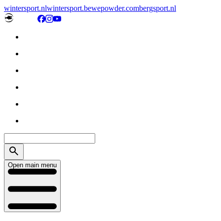
wintersport.nl
wintersport.be
wepowder.com
bergsport.nl
Open main menu