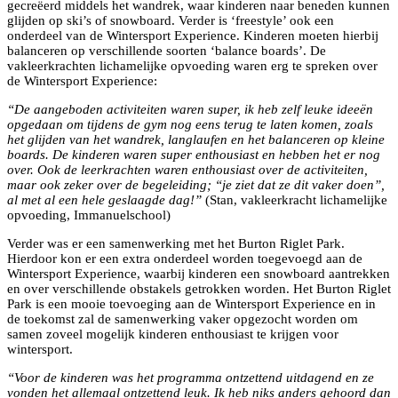
gecreëerd middels het wandrek, waar kinderen naar beneden kunnen
glijden op ski’s of snowboard. Verder is ‘freestyle’ ook een
onderdeel van de Wintersport Experience. Kinderen moeten hierbij
balanceren op verschillende soorten ‘balance boards’. De
vakleerkrachten lichamelijke opvoeding waren erg te spreken over
de Wintersport Experience:
“De aangeboden activiteiten waren super, ik heb zelf leuke ideeën
opgedaan om tijdens de gym nog eens terug te laten komen, zoals
het glijden van het wandrek, langlaufen en het balanceren op kleine
boards. De kinderen waren super enthousiast en hebben het er nog
over. Ook de leerkrachten waren enthousiast over de activiteiten,
maar ook zeker over de begeleiding; “je ziet dat ze dit vaker doen”,
al met al een hele geslaagde dag!”
(Stan, vakleerkracht lichamelijke
opvoeding, Immanuelschool)
Verder was er een samenwerking met het Burton Riglet Park.
Hierdoor kon er een extra onderdeel worden toegevoegd aan de
Wintersport Experience, waarbij kinderen een snowboard aantrekken
en over verschillende obstakels getrokken worden. Het Burton Riglet
Park is een mooie toevoeging aan de Wintersport Experience en in
de toekomst zal de samenwerking vaker opgezocht worden om
samen zoveel mogelijk kinderen enthousiast te krijgen voor
wintersport.
“Voor de kinderen was het programma ontzettend uitdagend en ze
vonden het allemaal ontzettend leuk. Ik heb niks anders gehoord dan