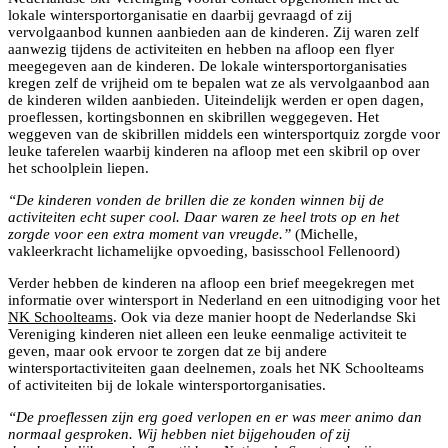
lokale wintersportorganisatie en daarbij gevraagd of zij
vervolgaanbod kunnen aanbieden aan de kinderen. Zij waren zelf
aanwezig tijdens de activiteiten en hebben na afloop een flyer
meegegeven aan de kinderen. De lokale wintersportorganisaties
kregen zelf de vrijheid om te bepalen wat ze als vervolgaanbod aan
de kinderen wilden aanbieden. Uiteindelijk werden er open dagen,
proeflessen, kortingsbonnen en skibrillen weggegeven. Het
weggeven van de skibrillen middels een wintersportquiz zorgde voor
leuke taferelen waarbij kinderen na afloop met een skibril op over
het schoolplein liepen.
“De kinderen vonden de brillen die ze konden winnen bij de
activiteiten echt super cool. Daar waren ze heel trots op en het
zorgde voor een extra moment van vreugde.”
(Michelle,
vakleerkracht lichamelijke opvoeding, basisschool Fellenoord)
Verder hebben de kinderen na afloop een brief meegekregen met
informatie over wintersport in Nederland en een uitnodiging voor het
NK Schoolteams
. Ook via deze manier hoopt de Nederlandse Ski
Vereniging kinderen niet alleen een leuke eenmalige activiteit te
geven, maar ook ervoor te zorgen dat ze bij andere
wintersportactiviteiten gaan deelnemen, zoals het NK Schoolteams
of activiteiten bij de lokale wintersportorganisaties.
“De proeflessen zijn erg goed verlopen en er was meer animo dan
normaal gesproken. Wij hebben niet bijgehouden of zij