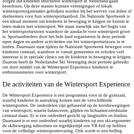
zorgen dat kinderen structureel wintersport in Nederland gaan
beoefenen. Op deze manier kunnen verenigingen of lokale
wintersportorganisaties geholpen worden bij het werven van leden of
deelnemers voor hun wintersportaanbod. De Nationale Sportweek is
een ideaal moment om kinderen in beweging te krijgen en kennis te
laten maken met wintersport. We staan namelijk aan het begin van
het wintersportseizoen waardoor de aandacht voor wintersport groot
is. Sportaanbieders door het hele land organiseren in deze periode
open dagen en andere activiteiten om het wintersportseizoen in te
luiden. Daarnaast staat tijdens de Nationale Sportweek bewegen voor
kinderen centraal, waardoor er vanuit gemeenten en scholen veel
interesse is in speciale clinics om de kinderen in beweging te krijgen.
Daarom heeft de Nederlandse Ski Vereniging deze periode gebruikt
om door middel van de Wintersport Experience kinderen te
enthousiasmeren voor wintersport.
De activiteiten van de Wintersport Experience
De Wintersport Experience is een programma voor in de gymzaal,
waarbij kinderen in aanraking komen met de verschillende
wintersporten. De onderdelen zijn gebaseerd op de kernbewegingen
van wintersport, waarin balanceren, glijden en lichaamscoördinatie
centraal staan. Er is een onderdeel gericht op langlaufen en biatlon.
Daarnaast is er een onderdeel waarbij kinderen op een ski-ergometer
de skibeweging nabootsen en tegelijkertijd een VR-bril op hebben
voor de volledige wintersportervaring. Ook wordt er een helling