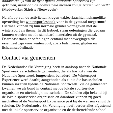
daadwerkelijk van de flyer tijdens Nationale Sportweek zijn
gekomen, maar aan de hoeveelheid mensen zou je zeggen van wel!”
(Medewerker Skipiste Nieuwegein)
Na afloop van de activiteiten kregen vakleerkrachten lichamelijke
opvoeding het
wintersportlesboek
voor in de gymzaal toegestuurd.
Hiermee kunnen zij hun normale gymles vormgeven met de
wintersport als thema. In dit lesboek staan oefeningen die gedaan
kunnen worden met de standaard materialen uit de gymzaal.
Daarnaast staan er oefeningen centraal met bewegingen die
essentieel zijn voor wintersport, zoals balanceren, glijden en
lichaamscoördinatie.
Contact via gemeenten
De Nederlandse Ski Vereniging heeft in aanloop naar de Nationale
Sportweek verschillende gemeenten, die als host city van de
Nationale Sportweek fungeerden, benaderd. De Wintersport
Experience werd daarbij aangeboden als clinic die basisscholen
kunnen inzetten tijdens de Nationale Sportweek. Via de gemeenten
kwamen we als bond in contact met de lokale sportservice
organisatie en uiteindelijk met scholen. De scholen zijn bekend bij
de lokale sportservice organisatie en daardoor kunnen zij goed
inschatten of de Wintersport Experience past bij de wensen vanuit de
scholen. De Nederlandse Ski Vereniging heeft verder alles afgestemd
met de lokale sportservice organisatie en de desbetreffende school.