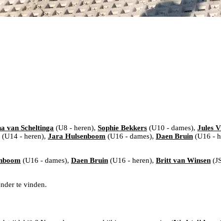
a van Scheltinga
(U8 - heren),
Sophie Bekkers
(U10 - dames),
Jules 
(U14 - heren),
Jara Hulsenboom
(U16 - dames),
Daen Bruin
(U16 - h
enboom
(U16 - dames),
Daen Bruin
(U16 - heren),
Britt van Winsen
(J
ender te vinden.