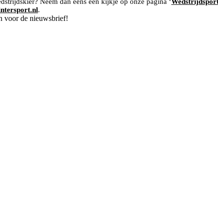
edstrijdskiër? Neem dan eens een kijkje op onze pagina ‘
Wedstrijdspor
tersport.nl
.
n voor de nieuwsbrief!