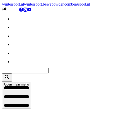
wintersport.nl
wintersport.be
wepowder.com
bergsport.nl
Open main menu