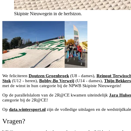
Skipiste Nieuwegein in de herfstzon.
We feliciteren
Doutzen Groenbroek
(U8 - dames),
Reinout Terwissch
Stok
(U12 - heren),
Bobby-Bo Verweij
(U14 - dames),
Thijn Bekkers
met de winst in hun categorie bij de NPWB Skipiste Nieuwegein!
Op de parallelslalom van de 2R@CE kwamen uiteindelijk
Jara Huls
categorie bij de 2R@CE!
Op
data.wintersport.nl
zijn de volledige uitslagen en de wedstrijdkal
Vragen?