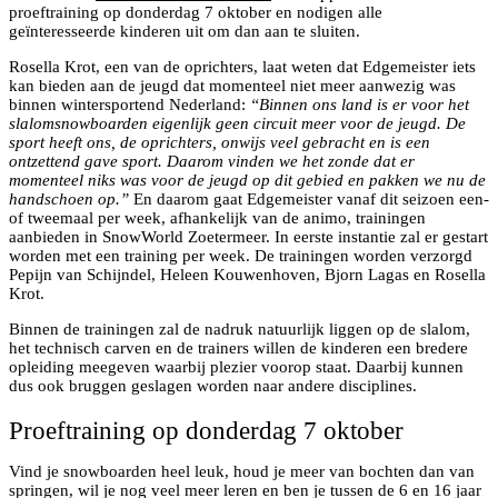
proeftraining op donderdag 7 oktober en nodigen alle
geïnteresseerde kinderen uit om dan aan te sluiten.
Rosella Krot, een van de oprichters, laat weten dat Edgemeister iets
kan bieden aan de jeugd dat momenteel niet meer aanwezig was
binnen wintersportend Nederland:
“Binnen ons land is er voor het
slalomsnowboarden eigenlijk geen circuit meer voor de jeugd. De
sport heeft ons, de oprichters, onwijs veel gebracht en is een
ontzettend gave sport. Daarom vinden we het zonde dat er
momenteel niks was voor de jeugd op dit gebied en pakken we nu de
handschoen op.”
En daarom gaat Edgemeister vanaf dit seizoen een-
of tweemaal per week, afhankelijk van de animo, trainingen
aanbieden in SnowWorld Zoetermeer. In eerste instantie zal er gestart
worden met een training per week. De trainingen worden verzorgd
Pepijn van Schijndel, Heleen Kouwenhoven, Bjorn Lagas en Rosella
Krot.
Binnen de trainingen zal de nadruk natuurlijk liggen op de slalom,
het technisch carven en de trainers willen de kinderen een bredere
opleiding meegeven waarbij plezier voorop staat. Daarbij kunnen
dus ook bruggen geslagen worden naar andere disciplines.
Proeftraining op donderdag 7 oktober
Vind je snowboarden heel leuk, houd je meer van bochten dan van
springen, wil je nog veel meer leren en ben je tussen de 6 en 16 jaar