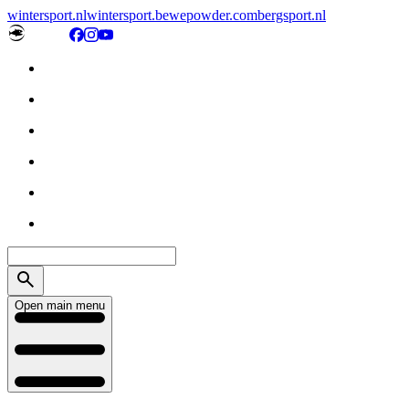
wintersport.nl
wintersport.be
wepowder.com
bergsport.nl
Open main menu