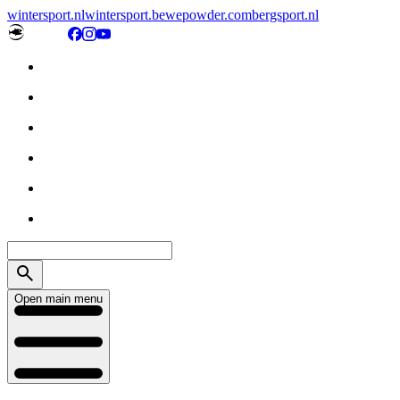
wintersport.nl
wintersport.be
wepowder.com
bergsport.nl
Open main menu