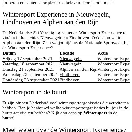
proberen en samen sportplezier te beleven. Doe je ook mee?
Wintersport Experience in Nieuwegein,
Eindhoven en Alphen aan den Rijn
De Nederlandse Ski Vereniging is met de Wintersport Experience te
vinden in host cities Nieuwegein en Eindhoven. Ook staan we in
Alphen aan den Rijn. Zien we jou tijdens de Nationale Sportweek bij
de Wintersport Experience?
Datum
Locatie
Actie
Vrijdag 17 september 2021
Nieuwegein
Wintersport Exper
Zaterdag 18 september 2021
Nieuwegein
Wintersport Exper
Dinsdag 21 september 2021
Alphen aan den Rijn
Wintersport Exper
Woensdag 22 september 2021
Eindhoven
Wintersport Exper
Donderdag 23 september 2021
Eindhoven
Wintersport Exper
Wintersport in de buurt
Er zijn binnen Nederland veel wintersportorganisaties die activiteiten
hebben. Ben je benieuwd welke wintersportorganisaties bij jou in de
buurt activiteiten hebben? Kijk dan eens op
Wintersport in de
buurt
!
Meer weten over de Wintersport Experience?