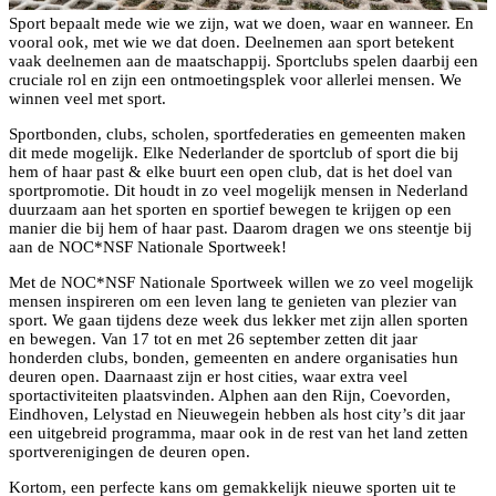
Sport bepaalt mede wie we zijn, wat we doen, waar en wanneer. En
vooral ook, met wie we dat doen. Deelnemen aan sport betekent
vaak deelnemen aan de maatschappij. Sportclubs spelen daarbij een
cruciale rol en zijn een ontmoetingsplek voor allerlei mensen. We
winnen veel met sport.
Sportbonden, clubs, scholen, sportfederaties en gemeenten maken
dit mede mogelijk. Elke Nederlander de sportclub of sport die bij
hem of haar past & elke buurt een open club, dat is het doel van
sportpromotie. Dit houdt in zo veel mogelijk mensen in Nederland
duurzaam aan het sporten en sportief bewegen te krijgen op een
manier die bij hem of haar past. Daarom dragen we ons steentje bij
aan de NOC*NSF Nationale Sportweek!
Met de NOC*NSF Nationale Sportweek willen we zo veel mogelijk
mensen inspireren om een leven lang te genieten van plezier van
sport. We gaan tijdens deze week dus lekker met zijn allen sporten
en bewegen. Van 17 tot en met 26 september zetten dit jaar
honderden clubs, bonden, gemeenten en andere organisaties hun
deuren open. Daarnaast zijn er host cities, waar extra veel
sportactiviteiten plaatsvinden. Alphen aan den Rijn, Coevorden,
Eindhoven, Lelystad en Nieuwegein hebben als host city’s dit jaar
een uitgebreid programma, maar ook in de rest van het land zetten
sportverenigingen de deuren open.
Kortom, een perfecte kans om gemakkelijk nieuwe sporten uit te