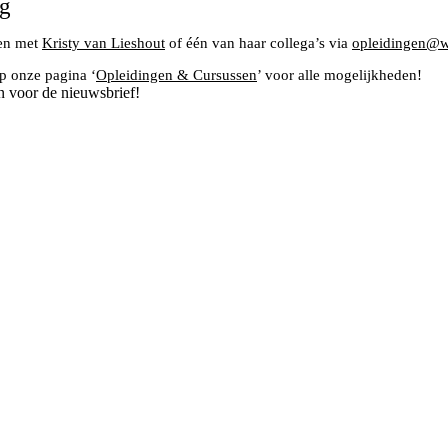
ng
men met
Kristy van Lieshout
of één van haar collega’s via
opleidingen@wi
op onze pagina ‘
Opleidingen & Cursussen
’ voor alle mogelijkheden!
n voor de nieuwsbrief!