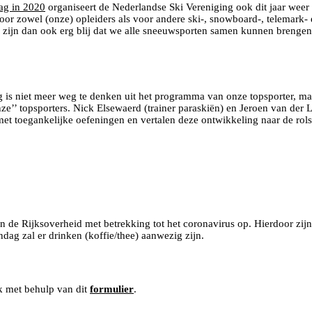
ag in 2020
organiseert de Nederlandse Ski Vereniging ook dit jaar weer
oor zowel (onze) opleiders als voor andere ski-, snowboard-, telemark-
e zijn dan ook erg blij dat we alle sneeuwsporten samen kunnen brenge
ng is niet meer weg te denken uit het programma van onze topsporter, maar
nze’’ topsporters. Nick Elsewaerd (trainer paraskiën) en Jeroen van der
et toegankelijke oefeningen en vertalen deze ontwikkeling naar de rolsk
 van de Rijksoverheid met betrekking tot het coronavirus op. Hierdoor
ag zal er drinken (koffie/thee) aanwezig zijn.
k met behulp van dit
formulier
.