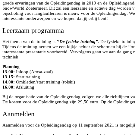
goede ervaringen van de
Opleidingendag in 2019
en de
Opleidingend
SnowWorld Zoetermeer
. Dit zal een leerzame en actieve dag worden v
bijscholing voor langlaufleraren is nieuw voor de Opleidingendag. W
interessante onderwerpen en we hopen dat jij erbij bent!
Leerzaam programma
Het thema van de training is
'‘De fysieke training’
'. De fysieke traini
Tijdens de training nemen we een kijkje achter de schermen bij de ‘‘o
interessante presentatie voorbereid. Vervolgens gaan we aan de gang m
techniek.
Planning
13.00:
Inloop (Arosa-zaal)
13.15:
Start training
14.00:
Omkleden/start training (rolski)
16.00:
Afsluiting
Bij de organisatie van de Opleidingendag volgen we alle richtlijnen
De kosten voor de Opleidingendag zijn 29,50 euro. Op de Opleidingend
Aanmelden
Aanmelden voor de Opleidingendag op 11 september 2021 is mogelij