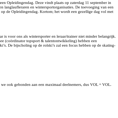
 een Opleidingendag. Deze vindt plaats op zaterdag 11 september in
 en langlaufleraren en wintersportorganisaties. De toevoeging van een
n op de Opleidingendag. Kortom; het wordt een gezellige dag vol met
 is voor ons als wintersporter en leraar/trainer niet minder belangrijk.
 Lee (coördinator topsport & talentontwikkeling) hebben een
i’s. De bijscholing op de rolski’s zal een focus hebben op de skating-
 zijn we ook gebonden aan een maximaal deelnemers, dus VOL = VOL.