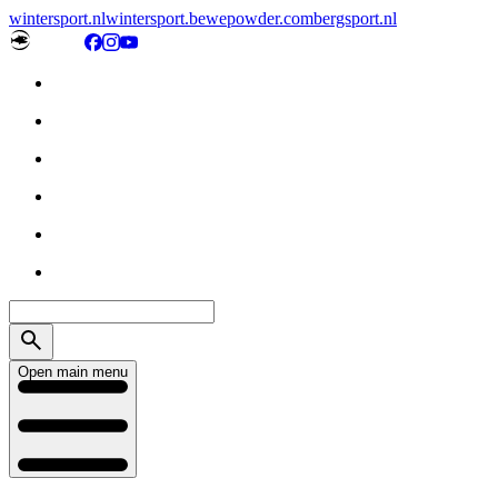
wintersport.nl
wintersport.be
wepowder.com
bergsport.nl
Open main menu