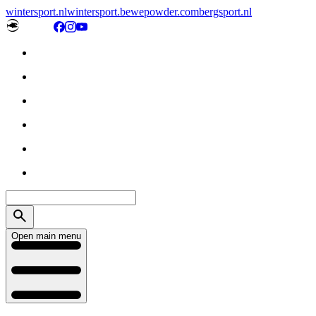
wintersport.nl
wintersport.be
wepowder.com
bergsport.nl
Open main menu