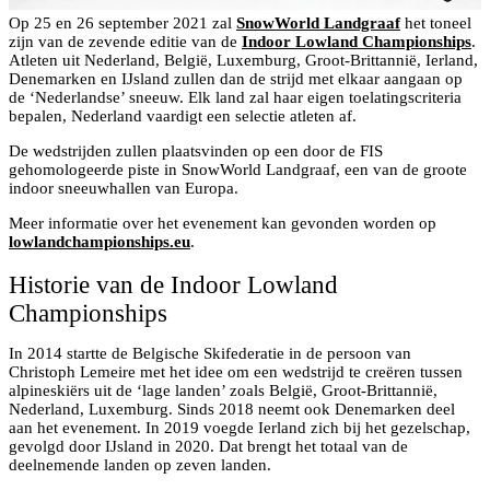
Op 25 en 26 september 2021 zal
SnowWorld Landgraaf
het toneel
zijn van de zevende editie van de
Indoor Lowland Championships
.
Atleten uit Nederland, België, Luxemburg, Groot-Brittannië, Ierland,
Denemarken en IJsland zullen dan de strijd met elkaar aangaan op
de ‘Nederlandse’ sneeuw. Elk land zal haar eigen toelatingscriteria
bepalen, Nederland vaardigt een selectie atleten af.
De wedstrijden zullen plaatsvinden op een door de FIS
gehomologeerde piste in SnowWorld Landgraaf, een van de groote
indoor sneeuwhallen van Europa.
Meer informatie over het evenement kan gevonden worden op
lowlandchampionships.eu
.
Historie van de Indoor Lowland
Championships
In 2014 startte de Belgische Skifederatie in de persoon van
Christoph Lemeire met het idee om een wedstrijd te creëren tussen
alpineskiërs uit de ‘lage landen’ zoals België, Groot-Brittannië,
Nederland, Luxemburg. Sinds 2018 neemt ook Denemarken deel
aan het evenement. In 2019 voegde Ierland zich bij het gezelschap,
gevolgd door IJsland in 2020. Dat brengt het totaal van de
deelnemende landen op zeven landen.