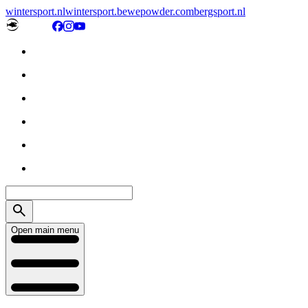
wintersport.nl
wintersport.be
wepowder.com
bergsport.nl
Open main menu