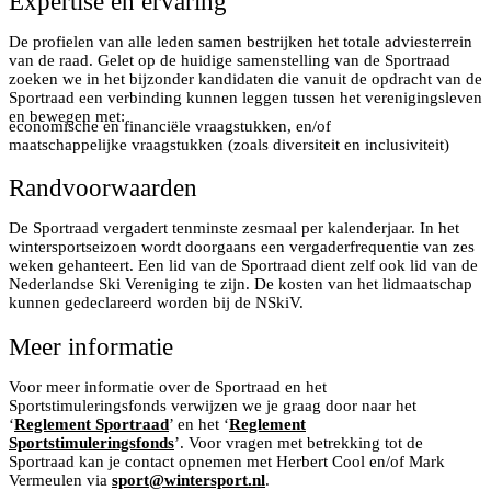
Expertise en ervaring
De profielen van alle leden samen bestrijken het totale adviesterrein
van de raad. Gelet op de huidige samenstelling van de Sportraad
zoeken we in het bijzonder kandidaten die vanuit de opdracht van de
Sportraad een verbinding kunnen leggen tussen het verenigingsleven
en bewegen met:
economische en financiële vraagstukken, en/of
maatschappelijke vraagstukken (zoals diversiteit en inclusiviteit)
Randvoorwaarden
De Sportraad vergadert tenminste zesmaal per kalenderjaar. In het
wintersportseizoen wordt doorgaans een vergaderfrequentie van zes
weken gehanteert. Een lid van de Sportraad dient zelf ook lid van de
Nederlandse Ski Vereniging te zijn. De kosten van het lidmaatschap
kunnen gedeclareerd worden bij de NSkiV.
Meer informatie
Voor meer informatie over de Sportraad en het
Sportstimuleringsfonds verwijzen we je graag door naar het
‘
Reglement Sportraad
’ en het ‘
Reglement
Sportstimuleringsfonds
’. Voor vragen met betrekking tot de
Sportraad kan je contact opnemen met Herbert Cool en/of Mark
Vermeulen via
sport@wintersport.nl
.