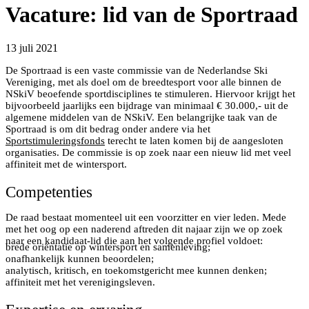
Vacature: lid van de Sportraad
13 juli 2021
De Sportraad is een vaste commissie van de Nederlandse Ski
Vereniging, met als doel om de breedtesport voor alle binnen de
NSkiV beoefende sportdisciplines te stimuleren. Hiervoor krijgt het
bijvoorbeeld jaarlijks een bijdrage van minimaal € 30.000,- uit de
algemene middelen van de NSkiV. Een belangrijke taak van de
Sportraad is om dit bedrag onder andere via het
Sportstimuleringsfonds
terecht te laten komen bij de aangesloten
organisaties. De commissie is op zoek naar een nieuw lid met veel
affiniteit met de wintersport.
Competenties
De raad bestaat momenteel uit een voorzitter en vier leden. Mede
met het oog op een naderend aftreden dit najaar zijn we op zoek
naar een kandidaat-lid die aan het volgende profiel voldoet:
brede oriëntatie op wintersport en samenleving;
onafhankelijk kunnen beoordelen;
analytisch, kritisch, en toekomstgericht mee kunnen denken;
affiniteit met het verenigingsleven.