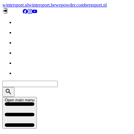
wintersport.nl
wintersport.be
wepowder.com
bergsport.nl
Open main menu