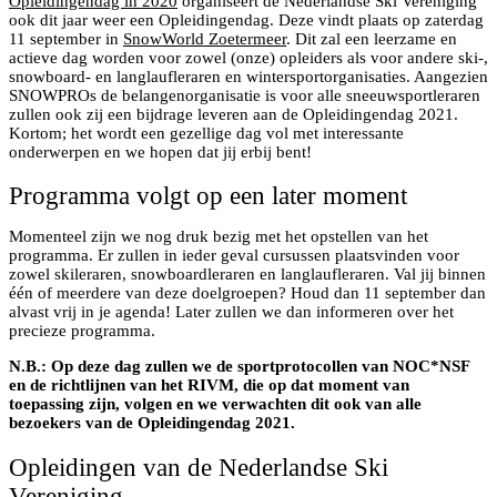
Opleidingendag in 2020
organiseert de Nederlandse Ski Vereniging
ook dit jaar weer een Opleidingendag. Deze vindt plaats op zaterdag
11 september in
SnowWorld Zoetermeer
. Dit zal een leerzame en
actieve dag worden voor zowel (onze) opleiders als voor andere ski-,
snowboard- en langlaufleraren en wintersportorganisaties. Aangezien
SNOWPROs de belangenorganisatie is voor alle sneeuwsportleraren
zullen ook zij een bijdrage leveren aan de Opleidingendag 2021.
Kortom; het wordt een gezellige dag vol met interessante
onderwerpen en we hopen dat jij erbij bent!
Programma volgt op een later moment
Momenteel zijn we nog druk bezig met het opstellen van het
programma. Er zullen in ieder geval cursussen plaatsvinden voor
zowel skileraren, snowboardleraren en langlaufleraren. Val jij binnen
één of meerdere van deze doelgroepen? Houd dan 11 september dan
alvast vrij in je agenda! Later zullen we dan informeren over het
precieze programma.
N.B.: Op deze dag zullen we de sportprotocollen van NOC*NSF
en de richtlijnen van het RIVM, die op dat moment van
toepassing zijn, volgen en we verwachten dit ook van alle
bezoekers van de Opleidingendag 2021.
Opleidingen van de Nederlandse Ski
Vereniging