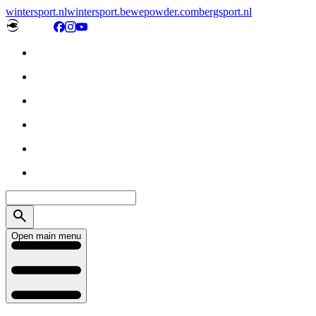
wintersport.nl
wintersport.be
wepowder.com
bergsport.nl
Open main menu