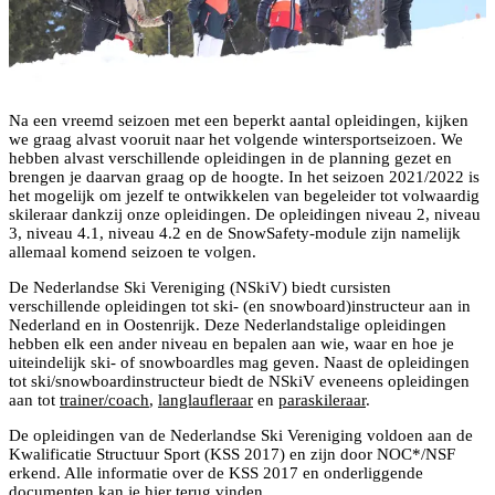
Na een vreemd seizoen met een beperkt aantal opleidingen, kijken
we graag alvast vooruit naar het volgende wintersportseizoen. We
hebben alvast verschillende opleidingen in de planning gezet en
brengen je daarvan graag op de hoogte. In het seizoen 2021/2022 is
het mogelijk om jezelf te ontwikkelen van begeleider tot volwaardig
skileraar dankzij onze opleidingen. De opleidingen niveau 2, niveau
3, niveau 4.1, niveau 4.2 en de SnowSafety-module zijn namelijk
allemaal komend seizoen te volgen.
De Nederlandse Ski Vereniging (NSkiV) biedt cursisten
verschillende opleidingen tot ski- (en snowboard)instructeur aan in
Nederland en in Oostenrijk. Deze Nederlandstalige opleidingen
hebben elk een ander niveau en bepalen aan wie, waar en hoe je
uiteindelijk ski- of snowboardles mag geven. Naast de opleidingen
tot ski/snowboardinstructeur biedt de NSkiV eveneens opleidingen
aan tot
trainer/coach
,
langlaufleraar
en
paraskileraar
.
De opleidingen van de Nederlandse Ski Vereniging voldoen aan de
Kwalificatie Structuur Sport (KSS 2017) en zijn door NOC*/NSF
erkend. Alle informatie over de KSS 2017 en onderliggende
documenten kan je
hier
terug vinden.