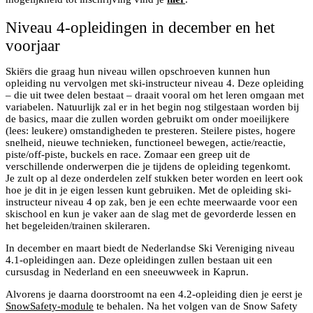
Niveau 4-opleidingen in december en het
voorjaar
Skiërs die graag hun niveau willen opschroeven kunnen hun
opleiding nu vervolgen met ski-instructeur niveau 4. Deze opleiding
– die uit twee delen bestaat – draait vooral om het leren omgaan met
variabelen. Natuurlijk zal er in het begin nog stilgestaan worden bij
de basics, maar die zullen worden gebruikt om onder moeilijkere
(lees: leukere) omstandigheden te presteren. Steilere pistes, hogere
snelheid, nieuwe technieken, functioneel bewegen, actie/reactie,
piste/off-piste, buckels en race. Zomaar een greep uit de
verschillende onderwerpen die je tijdens de opleiding tegenkomt.
Je zult op al deze onderdelen zelf stukken beter worden en leert ook
hoe je dit in je eigen lessen kunt gebruiken. Met de opleiding ski-
instructeur niveau 4 op zak, ben je een echte meerwaarde voor een
skischool en kun je vaker aan de slag met de gevorderde lessen en
het begeleiden/trainen skileraren.
In december en maart biedt de Nederlandse Ski Vereniging niveau
4.1-opleidingen aan. Deze opleidingen zullen bestaan uit een
cursusdag in Nederland en een sneeuwweek in Kaprun.
Alvorens je daarna doorstroomt na een 4.2-opleiding dien je eerst je
SnowSafety-module
te behalen. Na het volgen van de Snow Safety