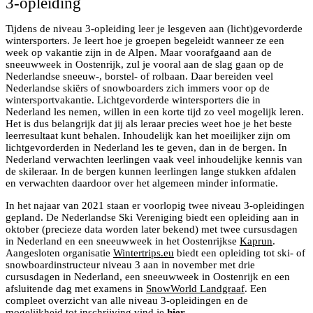
3-opleiding
Tijdens de niveau 3-opleiding leer je lesgeven aan (licht)gevorderde
wintersporters. Je leert hoe je groepen begeleidt wanneer ze een
week op vakantie zijn in de Alpen. Maar voorafgaand aan de
sneeuwweek in Oostenrijk, zul je vooral aan de slag gaan op de
Nederlandse sneeuw-, borstel- of rolbaan. Daar bereiden veel
Nederlandse skiërs of snowboarders zich immers voor op de
wintersportvakantie. Lichtgevorderde wintersporters die in
Nederland les nemen, willen in een korte tijd zo veel mogelijk leren.
Het is dus belangrijk dat jij als leraar precies weet hoe je het beste
leerresultaat kunt behalen. Inhoudelijk kan het moeilijker zijn om
lichtgevorderden in Nederland les te geven, dan in de bergen. In
Nederland verwachten leerlingen vaak veel inhoudelijke kennis van
de skileraar. In de bergen kunnen leerlingen lange stukken afdalen
en verwachten daardoor over het algemeen minder informatie.
In het najaar van 2021 staan er voorlopig twee niveau 3-opleidingen
gepland. De Nederlandse Ski Vereniging biedt een opleiding aan in
oktober (precieze data worden later bekend) met twee cursusdagen
in Nederland en een sneeuwweek in het Oostenrijkse
Kaprun
.
Aangesloten organisatie
Wintertrips.eu
biedt een opleiding tot ski- of
snowboardinstructeur niveau 3 aan in november met drie
cursusdagen in Nederland, een sneeuwweek in Oostenrijk en een
afsluitende dag met examens in
SnowWorld Landgraaf
. Een
compleet overzicht van alle niveau 3-opleidingen en de
mogelijkheid tot inschrijving vind je
hier
.