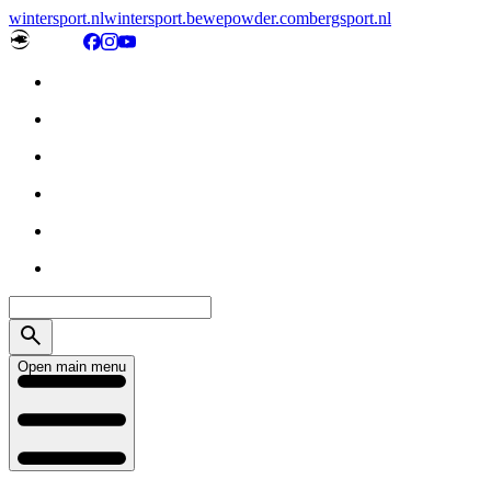
wintersport.nl
wintersport.be
wepowder.com
bergsport.nl
Open main menu