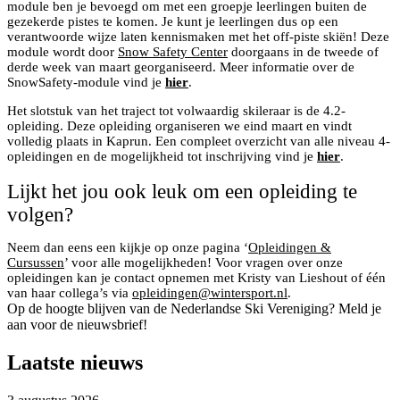
module ben je bevoegd om met een groepje leerlingen buiten de
gezekerde pistes te komen. Je kunt je leerlingen dus op een
verantwoorde wijze laten kennismaken met het off-piste skiën! Deze
module wordt door
Snow Safety Center
doorgaans in de tweede of
derde week van maart georganiseerd. Meer informatie over de
SnowSafety-module vind je
hier
.
Het slotstuk van het traject tot volwaardig skileraar is de 4.2-
opleiding. Deze opleiding organiseren we eind maart en vindt
volledig plaats in Kaprun. Een compleet overzicht van alle niveau 4-
opleidingen en de mogelijkheid tot inschrijving vind je
hier
.
Lijkt het jou ook leuk om een opleiding te
volgen?
Neem dan eens een kijkje op onze pagina ‘
Opleidingen &
Cursussen
’ voor alle mogelijkheden! Voor vragen over onze
opleidingen kan je contact opnemen met Kristy van Lieshout of één
van haar collega’s via
opleidingen@wintersport.nl
.
Op de hoogte blijven van de Nederlandse Ski Vereniging? Meld je
aan voor de nieuwsbrief!
Laatste nieuws