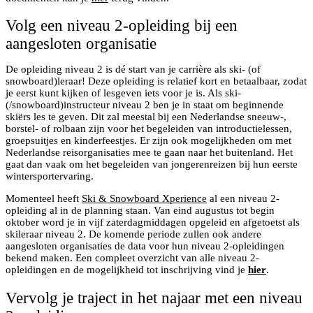
Volg een niveau 2-opleiding bij een
aangesloten organisatie
De opleiding niveau 2 is dé start van je carrière als ski- (of
snowboard)leraar! Deze opleiding is relatief kort en betaalbaar, zodat
je eerst kunt kijken of lesgeven iets voor je is. Als ski-
(/snowboard)instructeur niveau 2 ben je in staat om beginnende
skiërs les te geven. Dit zal meestal bij een Nederlandse sneeuw-,
borstel- of rolbaan zijn voor het begeleiden van introductielessen,
groepsuitjes en kinderfeestjes. Er zijn ook mogelijkheden om met
Nederlandse reisorganisaties mee te gaan naar het buitenland. Het
gaat dan vaak om het begeleiden van jongerenreizen bij hun eerste
wintersportervaring.
Momenteel heeft
Ski & Snowboard Xperience
al een niveau 2-
opleiding al in de planning staan. Van eind augustus tot begin
oktober word je in vijf zaterdagmiddagen opgeleid en afgetoetst als
skileraar niveau 2. De komende periode zullen ook andere
aangesloten organisaties de data voor hun niveau 2-opleidingen
bekend maken. Een compleet overzicht van alle niveau 2-
opleidingen en de mogelijkheid tot inschrijving vind je
hier
.
Vervolg je traject in het najaar met een niveau