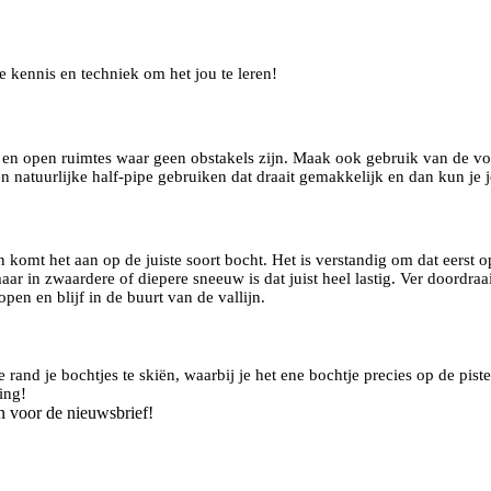
e kennis en techniek om het jou te leren!
 en open ruimtes waar geen obstakels zijn. Maak ook gebruik van de vorm
 een natuurlijke half-pipe gebruiken dat draait gemakkelijk en dan kun je 
an komt het aan op de juiste soort bocht. Het is verstandig om dat eerst 
ar in zwaardere of diepere sneeuw is dat juist heel lastig. Ver doordraai
open en blijf in de buurt van de vallijn.
 rand je bochtjes te skiën, waarbij je het ene bochtje precies op de pist
ing!
n voor de nieuwsbrief!