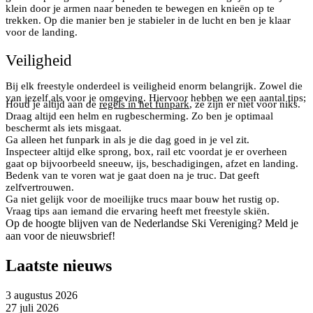
klein door je armen naar beneden te bewegen en knieën op te
trekken. Op die manier ben je stabieler in de lucht en ben je klaar
voor de landing.
Veiligheid
Bij elk freestyle onderdeel is veiligheid enorm belangrijk. Zowel die
van jezelf als voor je omgeving. Hiervoor hebben we een aantal tips;
Houd je altijd aan de
regels in het funpark
, ze zijn er niet voor niks.
Draag altijd een helm en rugbescherming. Zo ben je optimaal
beschermt als iets misgaat.
Ga alleen het funpark in als je die dag goed in je vel zit.
Inspecteer altijd elke sprong, box, rail etc voordat je er overheen
gaat op bijvoorbeeld sneeuw, ijs, beschadigingen, afzet en landing.
Bedenk van te voren wat je gaat doen na je truc. Dat geeft
zelfvertrouwen.
Ga niet gelijk voor de moeilijke trucs maar bouw het rustig op.
Vraag tips aan iemand die ervaring heeft met freestyle skiën.
Op de hoogte blijven van de Nederlandse Ski Vereniging? Meld je
aan voor de nieuwsbrief!
Laatste nieuws
3 augustus 2026
27 juli 2026