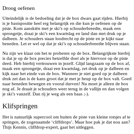
Droog oefenen
Uiteindelijk is de bedoeling dat je de box dwars gaat rijden. Hierbij
is je basispositie heel erg belangrijk en die kun je oefenen op de
piste. Kom aanskiën met je ski’s op schouderbreedte, maak een
sprongetje, draai je ski’s een kwartslag en land dan met druk op je
dalbeen. Je schouders staan loodrecht op de piste en je kijkt naar
beneden. Let er wel op dat je ski’s op schouderbreedte blijven staan.
Nu zijn we klaar om het te proberen op de box. Belangrijkste hierbij
is dat je op de box precies hetzelfde doet als je hiervoor op de piste
deed. Heb hierbij vertrouwen in jezelf. Glijd langzaam op de box af,
maak een sprongetje, draai een kwartslag, zet druk op je dalbeen en
kijk naar het einde van de box. Wanneer je niet goed op je dalbeen
druk zet dan is de kans groot dat je met je heup op de box valt. Goed
naar beneden bewegen en vooral durven! Nu moet je alleen de box
nog af. Je draait je schouders weer terug in de vallijn en dan volgen
je ski’s vanzelf. Dan rij je weg als een baas ;-).
Klifspringen
Het is natuurlijk supercool om buiten de piste van kleine rotsjes af te
springen, de zogenaamde ‘cliffdrops’. Maar hoe pak je dat nou aan?
Thijs Kennis, cliffdrop-expert, gaat het uitleggen.