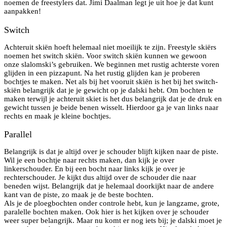
noemen de freestylers dat. Jimi Daalman legt je uit hoe je dat kunt
aanpakken!
Switch
Achteruit skiën hoeft helemaal niet moeilijk te zijn. Freestyle skiërs
noemen het switch skiën. Voor switch skiën kunnen we gewoon
onze slalomski’s gebruiken. We beginnen met rustig achterste voren
glijden in een pizzapunt. Na het rustig glijden kan je proberen
bochtjes te maken. Net als bij het vooruit skiën is het bij het switch-
skiën belangrijk dat je je gewicht op je dalski hebt. Om bochten te
maken terwijl je achteruit skiet is het dus belangrijk dat je de druk en
gewicht tussen je beide benen wisselt. Hierdoor ga je van links naar
rechts en maak je kleine bochtjes.
Parallel
Belangrijk is dat je altijd over je schouder blijft kijken naar de piste.
Wil je een bochtje naar rechts maken, dan kijk je over
linkerschouder. En bij een bocht naar links kijk je over je
rechterschouder. Je kijkt dus altijd over de schouder die naar
beneden wijst. Belangrijk dat je helemaal doorkijkt naar de andere
kant van de piste, zo maak je de beste bochten.
Als je de ploegbochten onder controle hebt, kun je langzame, grote,
paralelle bochten maken. Ook hier is het kijken over je schouder
weer super belangrijk. Maar nu komt er nog iets bij; je dalski moet je