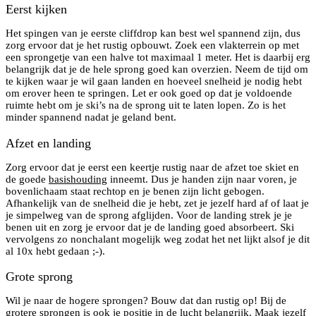
Eerst kijken
Het spingen van je eerste cliffdrop kan best wel spannend zijn, dus
zorg ervoor dat je het rustig opbouwt. Zoek een vlakterrein op met
een sprongetje van een halve tot maximaal 1 meter. Het is daarbij erg
belangrijk dat je de hele sprong goed kan overzien. Neem de tijd om
te kijken waar je wil gaan landen en hoeveel snelheid je nodig hebt
om erover heen te springen. Let er ook goed op dat je voldoende
ruimte hebt om je ski’s na de sprong uit te laten lopen. Zo is het
minder spannend nadat je geland bent.
Afzet en landing
Zorg ervoor dat je eerst een keertje rustig naar de afzet toe skiet en
de goede
basishouding
inneemt. Dus je handen zijn naar voren, je
bovenlichaam staat rechtop en je benen zijn licht gebogen.
Afhankelijk van de snelheid die je hebt, zet je jezelf hard af of laat je
je simpelweg van de sprong afglijden. Voor de landing strek je je
benen uit en zorg je ervoor dat je de landing goed absorbeert. Ski
vervolgens zo nonchalant mogelijk weg zodat het net lijkt alsof je dit
al 10x hebt gedaan ;-).
Grote sprong
Wil je naar de hogere sprongen? Bouw dat dan rustig op! Bij de
grotere sprongen is ook je positie in de lucht belangrijk. Maak jezelf