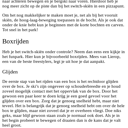
naar achteren bewegen en je bergski naar voren. Hierdoor heb je
nog meer zicht op de piste dan bij het switch-skiën in een pizzapunt.
Om het nog makkelijker te maken moet je, net als bij het vooruit
skiën, de hoog-laag-beweging toepassen in de bocht. Als je ook dat
onder de knie hebt kun je beginnen met de korte bochten en carven.
Tot snel in het park!
Boxrijden
Heb je het switch-skiën onder controle? Neem dan eens een kijkje in
het funpark. Hier kun je bijvoorbeeld boxrijden. Mees van Lierop,
een van de beste freestylers, legt je uit hoe je dat aanpakt.
Glijden
De eerste stap van het rijden van een box is het rechtdoor glijden
over de box. Je ski’s zijn ongeveer op schouderbreedte en je houd
zoveel mogelijk contact met het oppervlak van de box. Door het
gewoon een paar keer te doen krijg je een goed gevoel voor het
glijden over een box. Zorg dat je genoeg snelheid hebt, maar niet
teveel. Het is belangrijk dat je genoeg snelheid hebt om over de hele
box te glijden, maar niet zoveel dat je er overheen vliegt. Doe niks
geks, maar blijf gewoon staan zoals je normaal ook doet. Als je in
het begin probeert te bewegen of draaien dan is de kans dat je valt
heel groot.