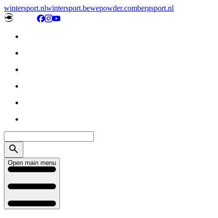
wintersport.nl
wintersport.be
wepowder.com
bergsport.nl
Open main menu