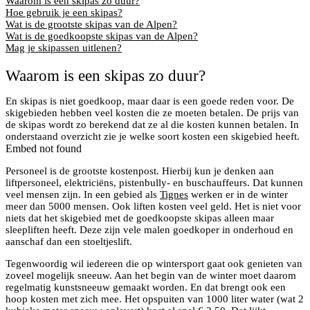
Waarom is een skipas zo duur?
Hoe gebruik je een skipas?
Wat is de grootste skipas van de Alpen?
Wat is de goedkoopste skipas van de Alpen?
Mag je skipassen uitlenen?
Waarom is een skipas zo duur?
En skipas is niet goedkoop, maar daar is een goede reden voor. De
skigebieden hebben veel kosten die ze moeten betalen. De prijs van
de skipas wordt zo berekend dat ze al die kosten kunnen betalen. In
onderstaand overzicht zie je welke soort kosten een skigebied heeft.
Embed not found
Personeel is de grootste kostenpost. Hierbij kun je denken aan
liftpersoneel, elektriciëns, pistenbully- en buschauffeurs. Dat kunnen
veel mensen zijn. In een gebied als
Tignes
werken er in de winter
meer dan 5000 mensen. Ook liften kosten veel geld. Het is niet voor
niets dat het skigebied met de goedkoopste skipas alleen maar
sleepliften heeft. Deze zijn vele malen goedkoper in onderhoud en
aanschaf dan een stoeltjeslift.
Tegenwoordig wil iedereen die op wintersport gaat ook genieten van
zoveel mogelijk sneeuw. Aan het begin van de winter moet daarom
regelmatig kunstsneeuw gemaakt worden. En dat brengt ook een
hoop kosten met zich mee. Het opspuiten van 1000 liter water (wat 2