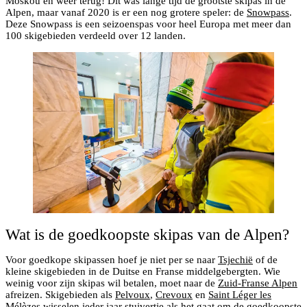
Moskou en weer terug! Dit was lange tijd de grootste skipas in de
Alpen, maar vanaf 2020 is er een nog grotere speler: de
Snowpass
.
Deze Snowpass is een seizoenspas voor heel Europa met meer dan
100 skigebieden verdeeld over 12 landen.
Wat is de goedkoopste skipas van de Alpen?
Voor goedkope skipassen hoef je niet per se naar
Tsjechië
of de
kleine skigebieden in de Duitse en Franse middelgebergten. Wie
weinig voor zijn skipas wil betalen, moet naar de
Zuid-Franse Alpen
afreizen. Skigebieden als
Pelvoux
,
Crevoux
en
Saint Léger les
Mélèzes
wisselen ieder jaar stuivertje als het gaat om de goedkoopste