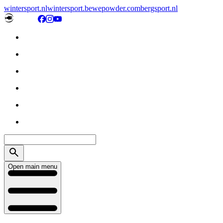
wintersport.nl
wintersport.be
wepowder.com
bergsport.nl
Open main menu