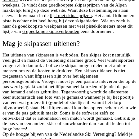
weekpas. Je vindt deze goedkoopste skipasprijzen van de Alpen
makkelijk terug op deze website. Want deze bestemmingen staan
steevast bovenaan in de
lijst met skipasprijzen
. Het aantal kilometers
piste is echter niet heel hoog bij deze skigebieden. Wie op zoek is
naar de goedkoopste weekpassen met veel pistekilometers moet dit
lijstje van
6 goedkope skipasverbonden
eens doornemen.
Mag je skipassen uitlenen?
Het uitlenen van skipassen is verboden. Een skipas kost natuurlijk
veel geld en maakt de verleiding daarmee groot. Veel wintersporters
vragen zich dan ook af of ze de skipas mogen delen met andere
mensen om zo de kosten te drukken. Een skipas uitlenen is niet
toegestaan want liftpassen zijn over het algemeen
persoonsgebonden. Vroeger moest je een pasfoto inleveren die op de
pas werd geplakt zodat het liftpersoneel kon zien of je niet de pas
van iemand anders gebruikte. Tegenwoordig wordt de allereerste
keer automatisch een foto van je gemaakt wanneer je bij het poortje
van een wat grotere lift (gondel of stoeltjeslift vanuit het dorp
bijvoorbeeld) staat. Het liftpersoneel kan dus op een scherm zien wie
er van de pas gebruik maakt. Soms is de software zelfs zo
ontwikkeld dat er automatisch een match wordt gemaakt. Gebruik je
de pas van een andere skiër of snowboarder dan kan dit leiden tot
hoge boetes!
Op de hoogte blijven van de Nederlandse Ski Vereniging? Meld je