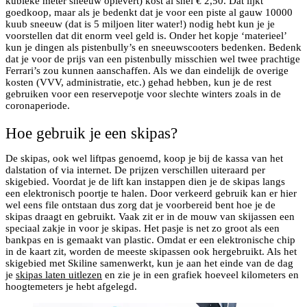
kubieke meter sneeuw oplevert) kost al snel € 2,50. Dat lijkt
goedkoop, maar als je bedenkt dat je voor een piste al gauw 10000
kuub sneeuw (dat is 5 miljoen liter water!) nodig hebt kun je je
voorstellen dat dit enorm veel geld is. Onder het kopje ‘materieel’
kun je dingen als pistenbully’s en sneeuwscooters bedenken. Bedenk
dat je voor de prijs van een pistenbully misschien wel twee prachtige
Ferrari’s zou kunnen aanschaffen. Als we dan eindelijk de overige
kosten (VVV, administratie, etc.) gehad hebben, kun je de rest
gebruiken voor een reservepotje voor slechte winters zoals in de
coronaperiode.
Hoe gebruik je een skipas?
De skipas, ook wel liftpas genoemd, koop je bij de kassa van het
dalstation of via internet. De prijzen verschillen uiteraard per
skigebied. Voordat je de lift kan instappen dien je de skipas langs
een elektronisch poortje te halen. Door verkeerd gebruik kan er hier
wel eens file ontstaan dus zorg dat je voorbereid bent hoe je de
skipas draagt en gebruikt. Vaak zit er in de mouw van skijassen een
speciaal zakje in voor je skipas. Het pasje is net zo groot als een
bankpas en is gemaakt van plastic. Omdat er een elektronische chip
in de kaart zit, worden de meeste skipassen ook hergebruikt. Als het
skigebied met Skiline samenwerkt, kun je aan het einde van de dag
je
skipas laten uitlezen
en zie je in een grafiek hoeveel kilometers en
hoogtemeters je hebt afgelegd.