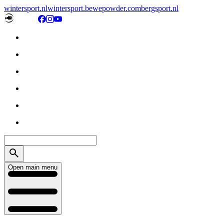
wintersport.nl
wintersport.be
wepowder.com
bergsport.nl
Open main menu