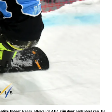
ptive Indoor Races, oftewel de AIR, zijn daar onderdeel van. De