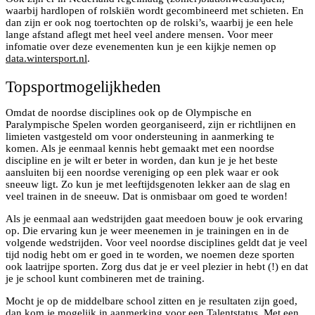
waarbij hardlopen of rolskiën wordt gecombineerd met schieten. En
dan zijn er ook nog toertochten op de rolski’s, waarbij je een hele
lange afstand aflegt met heel veel andere mensen. Voor meer
infomatie over deze evenementen kun je een kijkje nemen op
data.wintersport.nl
.
Topsportmogelijkheden
Omdat de noordse disciplines ook op de Olympische en
Paralympische Spelen worden georganiseerd, zijn er richtlijnen en
limieten vastgesteld om voor ondersteuning in aanmerking te
komen. Als je eenmaal kennis hebt gemaakt met een noordse
discipline en je wilt er beter in worden, dan kun je je het beste
aansluiten bij een noordse vereniging op een plek waar er ook
sneeuw ligt. Zo kun je met leeftijdsgenoten lekker aan de slag en
veel trainen in de sneeuw. Dat is onmisbaar om goed te worden!
Als je eenmaal aan wedstrijden gaat meedoen bouw je ook ervaring
op. Die ervaring kun je weer meenemen in je trainingen en in de
volgende wedstrijden. Voor veel noordse disciplines geldt dat je veel
tijd nodig hebt om er goed in te worden, we noemen deze sporten
ook laatrijpe sporten. Zorg dus dat je er veel plezier in hebt (!) en dat
je je school kunt combineren met de training.
Mocht je op de middelbare school zitten en je resultaten zijn goed,
dan kom je mogelijk in aanmerking voor een Talentstatus. Met een