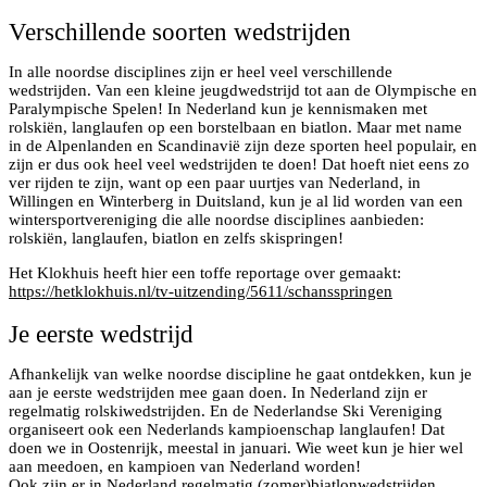
Verschillende soorten wedstrijden
In alle noordse disciplines zijn er heel veel verschillende
wedstrijden. Van een kleine jeugdwedstrijd tot aan de Olympische en
Paralympische Spelen! In Nederland kun je kennismaken met
rolskiën, langlaufen op een borstelbaan en biatlon. Maar met name
in de Alpenlanden en Scandinavië zijn deze sporten heel populair, en
zijn er dus ook heel veel wedstrijden te doen! Dat hoeft niet eens zo
ver rijden te zijn, want op een paar uurtjes van Nederland, in
Willingen en Winterberg in Duitsland, kun je al lid worden van een
wintersportvereniging die alle noordse disciplines aanbieden:
rolskiën, langlaufen, biatlon en zelfs skispringen!
Het Klokhuis heeft hier een toffe reportage over gemaakt:
https://hetklokhuis.nl/tv-uitzending/5611/schansspringen
Je eerste wedstrijd
Afhankelijk van welke noordse discipline he gaat ontdekken, kun je
aan je eerste wedstrijden mee gaan doen. In Nederland zijn er
regelmatig rolskiwedstrijden. En de Nederlandse Ski Vereniging
organiseert ook een Nederlands kampioenschap langlaufen! Dat
doen we in Oostenrijk, meestal in januari. Wie weet kun je hier wel
aan meedoen, en kampioen van Nederland worden!
Ook zijn er in Nederland regelmatig (zomer)biatlonwedstrijden,