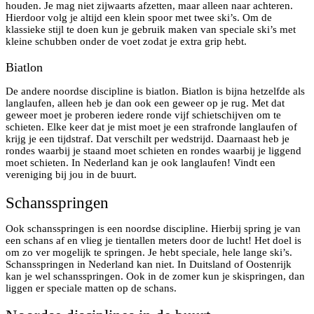
houden. Je mag niet zijwaarts afzetten, maar alleen naar achteren.
Hierdoor volg je altijd een klein spoor met twee ski’s. Om de
klassieke stijl te doen kun je gebruik maken van speciale ski’s met
kleine schubben onder de voet zodat je extra grip hebt.
Biatlon
De andere noordse discipline is biatlon. Biatlon is bijna hetzelfde als
langlaufen, alleen heb je dan ook een geweer op je rug. Met dat
geweer moet je proberen iedere ronde vijf schietschijven om te
schieten. Elke keer dat je mist moet je een strafronde langlaufen of
krijg je een tijdstraf. Dat verschilt per wedstrijd. Daarnaast heb je
rondes waarbij je staand moet schieten en rondes waarbij je liggend
moet schieten. In Nederland kan je ook langlaufen! Vindt een
vereniging bij jou in de buurt.
Schansspringen
Ook schansspringen is een noordse discipline. Hierbij spring je van
een schans af en vlieg je tientallen meters door de lucht! Het doel is
om zo ver mogelijk te springen. Je hebt speciale, hele lange ski’s.
Schansspringen in Nederland kan niet. In Duitsland of Oostenrijk
kan je wel schansspringen. Ook in de zomer kun je skispringen, dan
liggen er speciale matten op de schans.