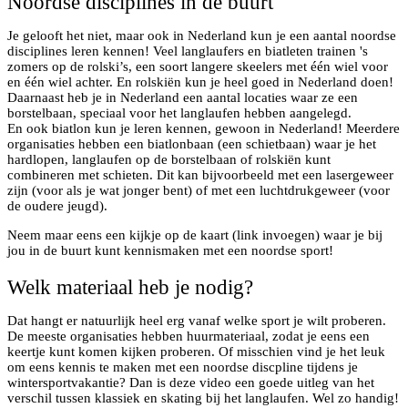
Noordse disciplines in de buurt
Je gelooft het niet, maar ook in Nederland kun je een aantal noordse
disciplines leren kennen! Veel langlaufers en biatleten trainen 's
zomers op de rolski’s, een soort langere skeelers met één wiel voor
en één wiel achter. En rolskiën kun je heel goed in Nederland doen!
Daarnaast heb je in Nederland een aantal locaties waar ze een
borstelbaan, speciaal voor het langlaufen hebben aangelegd.
En ook biatlon kun je leren kennen, gewoon in Nederland! Meerdere
organisaties hebben een biatlonbaan (een schietbaan) waar je het
hardlopen, langlaufen op de borstelbaan of rolskiën kunt
combineren met schieten. Dit kan bijvoorbeeld met een lasergeweer
zijn (voor als je wat jonger bent) of met een luchtdrukgeweer (voor
de oudere jeugd).
Neem maar eens een kijkje op de kaart (link invoegen) waar je bij
jou in de buurt kunt kennismaken met een noordse sport!
Welk materiaal heb je nodig?
Dat hangt er natuurlijk heel erg vanaf welke sport je wilt proberen.
De meeste organisaties hebben huurmateriaal, zodat je eens een
keertje kunt komen kijken proberen. Of misschien vind je het leuk
om eens kennis te maken met een noordse discpline tijdens je
wintersportvakantie? Dan is deze video een goede uitleg van het
verschil tussen klassiek en skating bij het langlaufen. Wel zo handig!