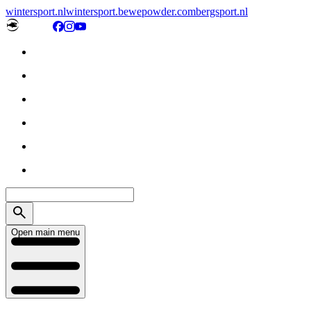
wintersport.nl
wintersport.be
wepowder.com
bergsport.nl
Open main menu