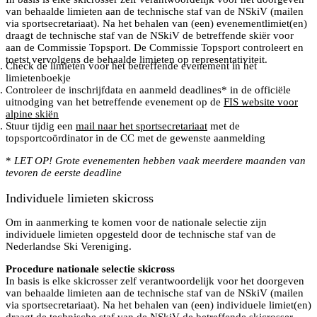
van behaalde limieten aan de technische staf van de NSkiV (mailen
via sportsecretariaat). Na het behalen van (een) evenementlimiet(en)
draagt de technische staf van de NSkiV de betreffende skiër voor
aan de Commissie Topsport. De Commissie Topsport controleert en
toetst vervolgens de behaalde limieten op representativiteit.
Check de limieten voor het betreffende evenement in het
limietenboekje
Controleer de inschrijfdata en aanmeld deadlines* in de officiële
uitnodging van het betreffende evenement op de
FIS website voor
alpine skiën
Stuur tijdig een
mail naar het sportsecretariaat
met de
topsportcoördinator in de CC met de gewenste aanmelding
*
LET OP! Grote evenementen hebben vaak meerdere maanden van
tevoren de eerste deadline
Individuele limieten skicross
Om in aanmerking te komen voor de nationale selectie zijn
individuele limieten opgesteld door de technische staf van de
Nederlandse Ski Vereniging.
Procedure nationale selectie skicross
In basis is elke skicrosser zelf verantwoordelijk voor het doorgeven
van behaalde limieten aan de technische staf van de NSkiV (mailen
via sportsecretariaat). Na het behalen van (een) individuele limiet(en)