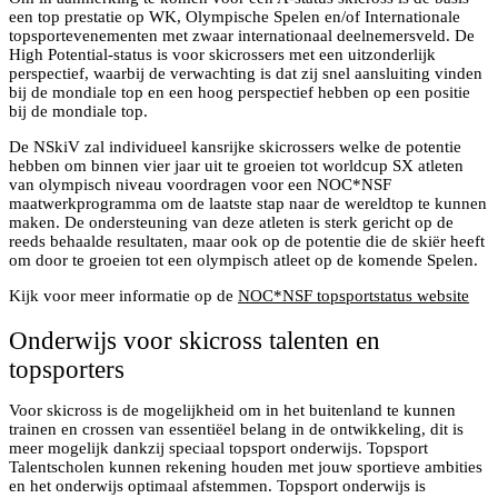
een top prestatie op WK, Olympische Spelen en/of Internationale
topsportevenementen met zwaar internationaal deelnemersveld. De
High Potential-status is voor skicrossers met een uitzonderlijk
perspectief, waarbij de verwachting is dat zij snel aansluiting vinden
bij de mondiale top en een hoog perspectief hebben op een positie
bij de mondiale top.
De NSkiV zal individueel kansrijke skicrossers welke de potentie
hebben om binnen vier jaar uit te groeien tot worldcup SX atleten
van olympisch niveau voordragen voor een NOC*NSF
maatwerkprogramma om de laatste stap naar de wereldtop te kunnen
maken. De ondersteuning van deze atleten is sterk gericht op de
reeds behaalde resultaten, maar ook op de potentie die de skiër heeft
om door te groeien tot een olympisch atleet op de komende Spelen.
Kijk voor meer informatie op de
NOC*NSF topsportstatus website
Onderwijs voor skicross talenten en
topsporters
Voor skicross is de mogelijkheid om in het buitenland te kunnen
trainen en crossen van essentiëel belang in de ontwikkeling, dit is
meer mogelijk dankzij speciaal topsport onderwijs. Topsport
Talentscholen kunnen rekening houden met jouw sportieve ambities
en het onderwijs optimaal afstemmen. Topsport onderwijs is