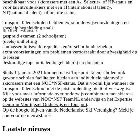
beschikbaar voor skicrossers met een A-, Selectie-, of HP-status en
voor talentvolle skiërs met een IT(internationaal talent)-,
NT(nationaal talent)- of belofte status.
Topsport Talentscholen hebben extra onderwijsvoorzieningen en
speciale begeleiding zoals:
flexibel lesrooster
gespreid examen (2 schooljaren)
(deels) ontheffing
aanpassen huiswerk, repetities en/of schoolonderzoeken
extra voorzieningen om problemen veroorzaakt door afwezigheid op
te lossen
deskundige topsporttalentbegeleider(s) en docenten
Sinds 1 januari 2021 kunnen naast Topsport Talentscholen ook
gewone scholen faciliteiten bieden aan individuele talentvolle
skicrossers met een NOC*NSF-status. Dat is vooral fijn wanneer de
Topsport Talentschool niet de juiste opleiding biedt of ver weg is.
Kijk voor meer informatie over onderwijs combineren met skicross
op de websites van
NOC*NSF TeamNL onderwijs
en het
Expertise
Centrum Voortgezet Onderwijs en Topsport
.
Op de hoogte blijven van de Nederlandse Ski Vereniging? Meld je
aan voor de nieuwsbrief!
Laatste nieuws