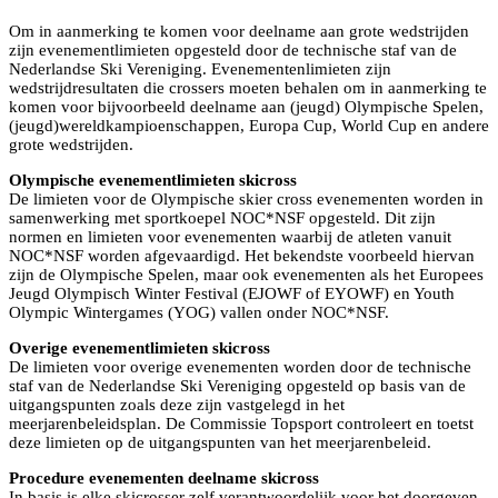
Om in aanmerking te komen voor deelname aan grote wedstrijden
zijn evenementlimieten opgesteld door de technische staf van de
Nederlandse Ski Vereniging. Evenementenlimieten zijn
wedstrijdresultaten die crossers moeten behalen om in aanmerking te
komen voor bijvoorbeeld deelname aan (jeugd) Olympische Spelen,
(jeugd)wereldkampioenschappen, Europa Cup, World Cup en andere
grote wedstrijden.
Olympische evenementlimieten skicross
De limieten voor de Olympische skier cross evenementen worden in
samenwerking met sportkoepel NOC*NSF opgesteld. Dit zijn
normen en limieten voor evenementen waarbij de atleten vanuit
NOC*NSF worden afgevaardigd. Het bekendste voorbeeld hiervan
zijn de Olympische Spelen, maar ook evenementen als het Europees
Jeugd Olympisch Winter Festival (EJOWF of EYOWF) en Youth
Olympic Wintergames (YOG) vallen onder NOC*NSF.
Overige evenementlimieten skicross
De limieten voor overige evenementen worden door de technische
staf van de Nederlandse Ski Vereniging opgesteld op basis van de
uitgangspunten zoals deze zijn vastgelegd in het
meerjarenbeleidsplan. De Commissie Topsport controleert en toetst
deze limieten op de uitgangspunten van het meerjarenbeleid.
Procedure evenementen deelname skicross
In basis is elke skicrosser zelf verantwoordelijk voor het doorgeven