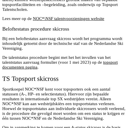
topsportfaciliteiten en –begeleiding, zoals onderwijs op Topsport
Talentscholen.
Lees meer op de
NOC*\NSF talentvoorzieningen website
Beloftestatus procedure skicross
Bij een beloftestatus aanvraag skicross wordt het programma wordt
inhoudelijk getoetst door de technische staf van de Nederlandse Ski
Vereniging.
De talentstatus procedure begint met het het invullen van het
talentstatus aanvraag formulier (voor 1 mei 2023) op de
topsport
documenten pagina
.
TS Topsport skicross
Sportkoepel NOC*NSF kent voor topsporters ook een aantal
statussen (A-, HP- en selectiestatus). Hiervoor zijn bepaalde
resultaten in internationale top SX wedstrijden vereist. Alleen
NOC*NSF kan aan wedstrijdskiërs een topsportstatus verlenen.
Hoewel de topsportstatus aan individuele skicrossers wordt verleend,
is de procedure die gevolgd moet worden om een status te krijgen er
één tussen NOC*NSF en de Nederlandse Ski Vereniging.
Om in aanmerking te komen voor een A-status skicross is de basis