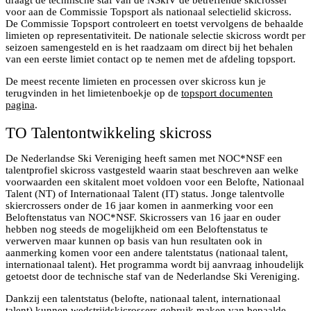
draagt de technische staf van de NSkiV de betreffende skicrosser
voor aan de Commissie Topsport als nationaal selectielid skicross.
De Commissie Topsport controleert en toetst vervolgens de behaalde
limieten op representativiteit. De nationale selectie skicross wordt per
seizoen samengesteld en is het raadzaam om direct bij het behalen
van een eerste limiet contact op te nemen met de afdeling topsport.
De meest recente limieten en processen over skicross kun je
terugvinden in het limietenboekje op de
topsport documenten
pagina
.
TO Talentontwikkeling skicross
De Nederlandse Ski Vereniging heeft samen met NOC*NSF een
talentprofiel skicross vastgesteld waarin staat beschreven aan welke
voorwaarden een skitalent moet voldoen voor een Belofte, Nationaal
Talent (NT) of Internationaal Talent (IT) status. Jonge talentvolle
skiercrossers onder de 16 jaar komen in aanmerking voor een
Beloftenstatus van NOC*NSF. Skicrossers van 16 jaar en ouder
hebben nog steeds de mogelijkheid om een Beloftenstatus te
verwerven maar kunnen op basis van hun resultaten ook in
aanmerking komen voor een andere talentstatus (nationaal talent,
internationaal talent). Het programma wordt bij aanvraag inhoudelijk
getoetst door de technische staf van de Nederlandse Ski Vereniging.
Dankzij een talentstatus (belofte, nationaal talent, internationaal
talent) kunnen wedstrijdskicrossers gebruik maken van bepaalde