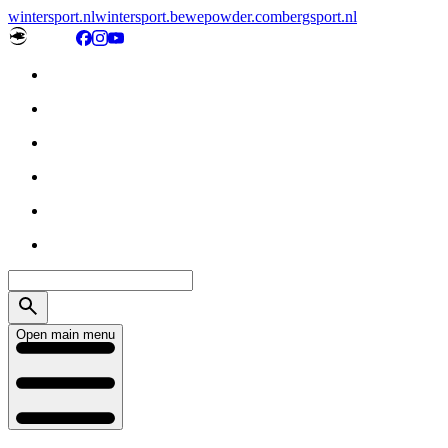
wintersport.nl
wintersport.be
wepowder.com
bergsport.nl
Open main menu