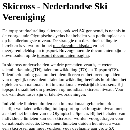
Skicross - Nederlandse Ski
Vereniging
De topsport doelstelling skicross, ook wel SX genoemd, is net als in
de voorgaande Olympische cyclus het behalen van podiumplaatsen
op het allerhoogste niveau. De strategie om deze doelstelling te
bereiken is verwoord in het
meerjarenbeleidsplan
en het
meerjarenbeleidsplan topsport. Bovengenoemde documenten zijn te
downloaden op de
topsport documenten pagina
.
In skicross onderscheiden we drie prestatieniveau’s, te weten
talentherkenning(TH), talentontwikkeling (TO) en Topsport(TS).
Talentherkenning gaat om het identificeren en het breed opleiden
van mogelijk crosstalent. Talentontwikkeling heeft als hoofddoel het
opleiden van nationale- tot internationale wedstrijd skicrossers. Bij
topsport draait het om presteren op mondiaal skicross niveau. Voor
elk van deze fases zijn er talentvoorzieningen.
Individuele limieten duiden een internationaal gebenchmarkte
leerlijn van talentwikkeling tot topsport op het hoogste niveau met
als doel het behalen van de Olympische Spelen. Bij het behalen van
individuele limieten kan een skicrosser worden voorgedragen voor
de nationale selectie. Evenement limieten duiden het niveau waar
een skicrosser aan moet voldoen voor deelname aan grote SX