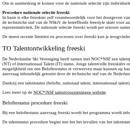
Om in aanmerking te komen voor de nationale selectie zijn individuele
Procedure nationale selectie freeski
In basis is elke freeskier zelf verantwoordelijk voor het doorgeven va
de technische staf van de NSkiV de betreffende freestyle skiër voor a
representativiteit. De nationale selectie freeski wordt per seizoen sam
De meest recente limieten en processen over freeski kun je terugvinde
TO Talentontwikkeling freeski
De Nederlandse Ski Vereniging heeft samen met NOC*NSF een talentpro
(NT) of Internationaal Talent (IT) status. Jonge talentvolle freeskië
mogelijkheid om een Beloftenstatus te verwerven maar kunnen op basis
aanvraag inhoudelijk getoetst door de technische staf van de Nederlan
Dankzij een talentstatus (belofte, nationaal talent, internationaal tal
Lees meer op de
NOC*\NSF talentvoorzieningen website
Beloftestatus procedure freeski
Bij een beloftestatus aanvraag freeski wordt het programma wordt inho
De talentstatus procedure begint met het het invullen van het talents