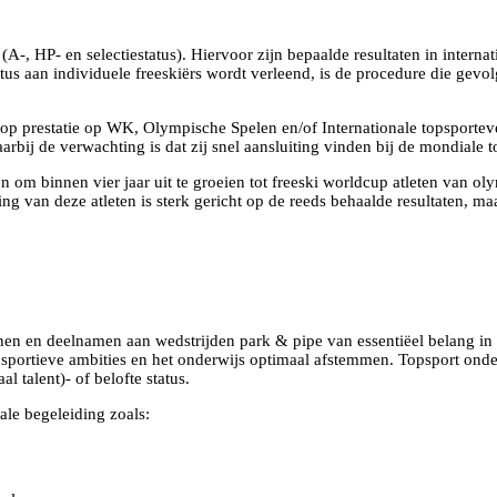
-, HP- en selectiestatus). Hiervoor zijn bepaalde resultaten in interna
tatus aan individuele freeskiërs wordt verleend, is de procedure die ge
 top prestatie op WK, Olympische Spelen en/of Internationale topsport
 waarbij de verwachting is dat zij snel aansluiting vinden bij de mondial
ben om binnen vier jaar uit te groeien tot freeski worldcup atleten 
 van deze atleten is sterk gericht op de reeds behaalde resultaten, maa
inen en deelnamen aan wedstrijden park & pipe van essentiëel belang in 
ortieve ambities en het onderwijs optimaal afstemmen. Topsport onderwi
l talent)- of belofte status.
le begeleiding zoals: