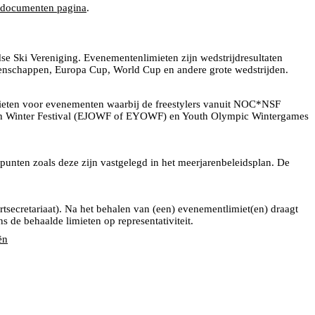
 documenten pagina
.
e Ski Vereniging. Evenementenlimieten zijn wedstrijdresultaten
enschappen, Europa Cup, World Cup en andere grote wedstrijden.
ieten voor evenementen waarbij de freestylers vanuit NOC*NSF
sch Winter Festival (EJOWF of EYOWF) en Youth Olympic Wintergames
unten zoals deze zijn vastgelegd in het meerjarenbeleidsplan. De
rtsecretariaat). Na het behalen van (een) evenementlimiet(en) draagt
 de behaalde limieten op representativiteit.
ën