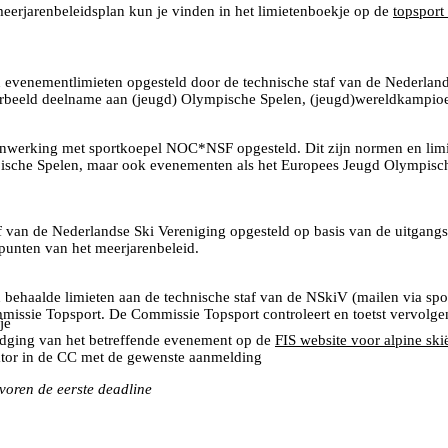
eerjarenbeleidsplan kun je vinden in het limietenboekje op de
topsport
evenementlimieten opgesteld door de technische staf van de Nederlands
orbeeld deelname aan (jeugd) Olympische Spelen, (jeugd)wereldkampio
nwerking met sportkoepel NOC*NSF opgesteld. Dit zijn normen en lim
mpische Spelen, maar ook evenementen als het Europees Jeugd Olympi
van de Nederlandse Ski Vereniging opgesteld op basis van de uitgangsp
spunten van het meerjarenbeleid.
n behaalde limieten aan de technische staf van de NSkiV (mailen via spo
issie Topsport. De Commissie Topsport controleert en toetst vervolgens
je
tnodging van het betreffende evenement op de
FIS website voor alpine ski
tor in de CC met de gewenste aanmelding
oren de eerste deadline