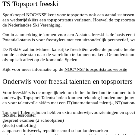
TS Topsport freeski
Sportkoepel NOC*NSF kent voor topsporters ook een aantal statussen (A
aan wedstrijdskiërs een topsportstatus verlenen. Hoewel de topsports
de Nederlandse Ski Vereniging.
Om in aanmerking te komen voor een A-status freeski is de basis een
Potential-status is voor freestylers met een uitzonderlijk perspectief,
De NSkiV zal individueel kansrijke freeskiërs welke de potentie heb
om de laatste stap naar de wereldtop te kunnen maken. De ondersteuning
olympisch atleet op de komende Spelen.
Kijk voor meer informatie op de
NOC*NSF topsportstatus website
Onderwijs voor freeski talenten en topsporters
Voor freeskiërs is de mogelijkheid om in het buitenland te kunnen tra
onderwijs. Topsport Talentscholen kunnen rekening houden met jouw sp
en voor talentvolle skiërs met een IT(internationaal talent)-, NT(nationaa
Topsport Talentscholen hebben extra onderwijsvoorzieningen en specia
flexibel lesrooster
gespreid examen (2 schooljaren)
(deels) ontheffing
aanpassen huiswerk, repetities en/of schoolonderzoeken