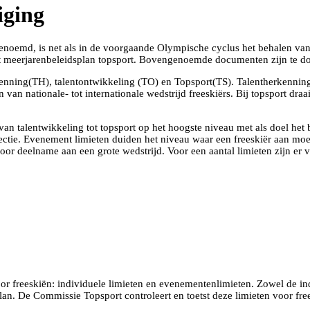
iging
 genoemd, is net als in de voorgaande Olympische cyclus het behalen va
t meerjarenbeleidsplan topsport. Bovengenoemde documenten zijn te 
rkenning(TH), talentontwikkeling (TO) en Topsport(TS). Talentherkennin
en van nationale- tot internationale wedstrijd freeskiërs. Bij topsport dr
 van talentwikkeling tot topsport op het hoogste niveau met als doel he
ctie. Evenement limieten duiden het niveau waar een freeskiër aan moet
oor deelname aan een grote wedstrijd. Voor een aantal limieten zijn er 
r freeskiën: individuele limieten en evenementenlimieten. Zowel de ind
lan. De Commissie Topsport controleert en toetst deze limieten voor fre