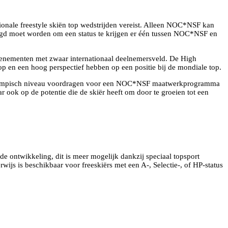
tionale freestyle skiën top wedstrijden vereist. Alleen NOC*NSF kan
volgd moet worden om een status te krijgen er één tussen NOC*NSF en
evenementen met zwaar internationaal deelnemersveld. De High
e top en een hoog perspectief hebben op een positie bij de mondiale top.
van olympisch niveau voordragen voor een NOC*NSF maatwerkprogramma
r ook op de potentie die de skiër heeft om door te groeien tot een
de ontwikkeling, dit is meer mogelijk dankzij speciaal topsport
js is beschikbaar voor freeskiërs met een A-, Selectie-, of HP-status