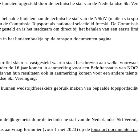
 limieten opgesteld door de technische staf van de Nederlandse Ski Ver
n behaalde limieten aan de technische staf van de NSkiV (mailen via spor
an de Commissie Topsport als nationaal selectielid freeski. De Commissie
engesteld en is het raadzaam om direct bij het behalen van een eerste lim
n in het limietenboekje op de
topsport documenten pagina
.
fiel skicross vastgesteld waarin staat beschreven aan welke voorwaard
rs onder de 16 jaar komen in aanmerking voor een Beloftenstatus van NO
 van hun resultaten ook in aanmerking komen voor een andere talentstatu
dse Ski Vereniging.
ent) kunnen wedstrijdfreeskiërs gebruik maken van bepaalde topsportfacil
udelijk getoetst door de technische staf van de Nederlandse Ski Vereni
tatus aanvraag formulier (voor 1 mei 2023) op de
topsport documenten pa