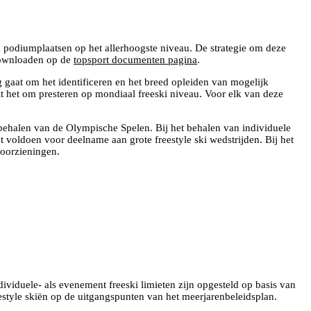
n podiumplaatsen op het allerhoogste niveau. De strategie om deze
downloaden op de
topsport documenten pagina
.
g gaat om het identificeren en het breed opleiden van mogelijk
aait het om presteren op mondiaal freeski niveau. Voor elk van deze
t behalen van de Olympische Spelen. Bij het behalen van individuele
 voldoen voor deelname aan grote freestyle ski wedstrijden. Bij het
voorzieningen.
ividuele- als evenement freeski limieten zijn opgesteld op basis van
estyle skiën op de uitgangspunten van het meerjarenbeleidsplan.