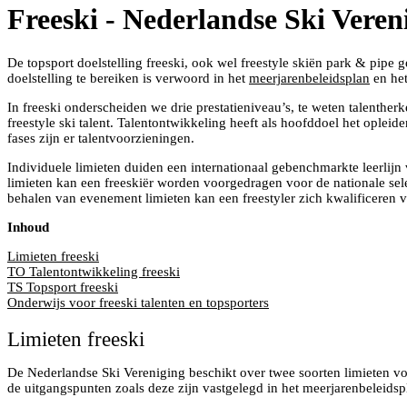
Freeski - Nederlandse Ski Veren
De topsport doelstelling freeski, ook wel freestyle skiën park & pipe
doelstelling te bereiken is verwoord in het
meerjarenbeleidsplan
en he
In freeski onderscheiden we drie prestatieniveau’s, te weten talenthe
freestyle ski talent. Talentontwikkeling heeft als hoofddoel het opleid
fases zijn er talentvoorzieningen.
Individuele limieten duiden een internationaal gebenchmarkte leerlijn
limieten kan een freeskiër worden voorgedragen voor de nationale sele
behalen van evenement limieten kan een freestyler zich kwalificeren v
Inhoud
Limieten freeski
TO Talentontwikkeling freeski
TS Topsport freeski
Onderwijs voor freeski talenten en topsporters
Limieten freeski
De Nederlandse Ski Vereniging beschikt over twee soorten limieten voo
de uitgangspunten zoals deze zijn vastgelegd in het meerjarenbeleidsp