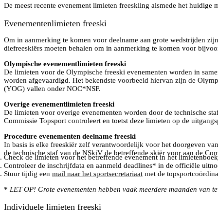
De meest recente evenement limieten freeskiing alsmede het huidige m
Evenementenlimieten freeski
Om in aanmerking te komen voor deelname aan grote wedstrijden zijn 
diefreeskiërs moeten behalen om in aanmerking te komen voor bijvo
Olympische evenementlimieten freeski
De limieten voor de Olympische freeski evenementen worden in same
worden afgevaardigd. Het bekendste voorbeeld hiervan zijn de Oly
(YOG) vallen onder NOC*NSF.
Overige evenementlimieten freeski
De limieten voor overige evenementen worden door de technische staf 
Commissie Topsport controleert en toetst deze limieten op de uitgang
Procedure evenementen deelname freeski
In basis is elke freeskiër zelf verantwoordelijk voor het doorgeven va
de technische staf van de NSkiV de betreffende skiër voor aan de Comm
Check de limieten voor het betreffende evenement in het limietenboek
Controleer de inschrijfdata en aanmeld deadlines* in de officiële ui
Stuur tijdig een
mail naar het sportsecretariaat
met de topsportcoördina
*
LET OP! Grote evenementen hebben vaak meerdere maanden van tev
Individuele limieten freeski