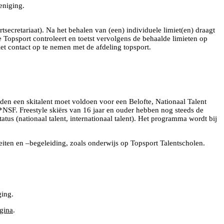
eniging.
tsecretariaat). Na het behalen van (een) individuele limiet(en) draagt
 Topsport controleert en toetst vervolgens de behaalde limieten op
iet contact op te nemen met de afdeling topsport.
en een skitalent moet voldoen voor een Belofte, Nationaal Talent
C*NSF. Freestyle skiërs van 16 jaar en ouder hebben nog steeds de
s (nationaal talent, internationaal talent). Het programma wordt bij
iteiten en –begeleiding, zoals onderwijs op Topsport Talentscholen.
ging.
gina
.