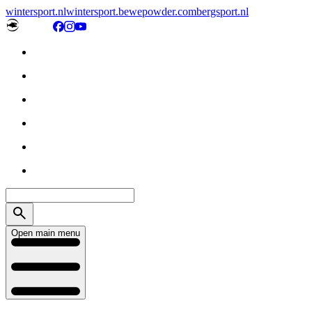
wintersport.nl
wintersport.be
wepowder.com
bergsport.nl
Open main menu