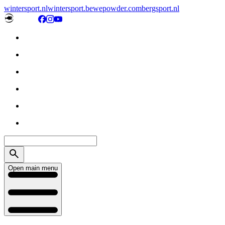
wintersport.nl
wintersport.be
wepowder.com
bergsport.nl
Open main menu