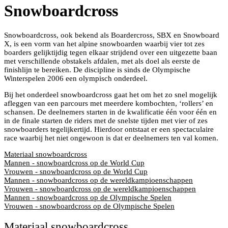
Snowboardcross
Snowboardcross, ook bekend als Boardercross, SBX en Snowboard
X, is een vorm van het alpine snowboarden waarbij vier tot zes
boarders gelijktijdig tegen elkaar strijdend over een uitgezette baan
met verschillende obstakels afdalen, met als doel als eerste de
finishlijn te bereiken. De discipline is sinds de Olympische
Winterspelen 2006 een olympisch onderdeel.
Bij het onderdeel snowboardcross gaat het om het zo snel mogelijk
afleggen van een parcours met meerdere kombochten, ‘rollers’ en
schansen. De deelnemers starten in de kwalificatie één voor één en
in de finale starten de riders met de snelste tijden met vier of zes
snowboarders tegelijkertijd. Hierdoor ontstaat er een spectaculaire
race waarbij het niet ongewoon is dat er deelnemers ten val komen.
Materiaal snowboardcross
Mannen - snowboardcross op de World Cup
Vrouwen - snowboardcross op de World Cup
Mannen - snowboardcross op de wereldkampioenschappen
Vrouwen - snowboardcross op de wereldkampioenschappen
Mannen - snowboardcross op de Olympische Spelen
Vrouwen - snowboardcross op de Olympische Spelen
Materiaal snowboardcross