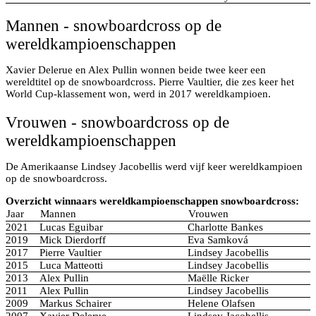
Mannen - snowboardcross op de
wereldkampioenschappen
Xavier Delerue en Alex Pullin wonnen beide twee keer een
wereldtitel op de snowboardcross. Pierre Vaultier, die zes keer het
World Cup-klassement won, werd in 2017 wereldkampioen.
Vrouwen - snowboardcross op de
wereldkampioenschappen
De Amerikaanse Lindsey Jacobellis werd vijf keer wereldkampioen
op de snowboardcross.
Overzicht winnaars wereldkampioenschappen snowboardcross:
Jaar
Mannen
Vrouwen
2021
Lucas Eguibar
Charlotte Bankes
2019
Mick Dierdorff
Eva Samková
2017
Pierre Vaultier
Lindsey Jacobellis
2015
Luca Matteotti
Lindsey Jacobellis
2013
Alex Pullin
Maëlle Ricker
2011
Alex Pullin
Lindsey Jacobellis
2009
Markus Schairer
Helene Olafsen
2007
Xavier Delerue
Lindsey Jacobellis