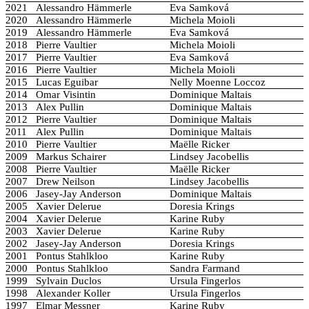
2021
Alessandro Hämmerle
Eva Samková
2020
Alessandro Hämmerle
Michela Moioli
2019
Alessandro Hämmerle
Eva Samková
2018
Pierre Vaultier
Michela Moioli
2017
Pierre Vaultier
Eva Samková
2016
Pierre Vaultier
Michela Moioli
2015
Lucas Eguibar
Nelly Moenne Loccoz
2014
Omar Visintin
Dominique Maltais
2013
Alex Pullin
Dominique Maltais
2012
Pierre Vaultier
Dominique Maltais
2011
Alex Pullin
Dominique Maltais
2010
Pierre Vaultier
Maëlle Ricker
2009
Markus Schairer
Lindsey Jacobellis
2008
Pierre Vaultier
Maëlle Ricker
2007
Drew Neilson
Lindsey Jacobellis
2006
Jasey-Jay Anderson
Dominique Maltais
2005
Xavier Delerue
Doresia Krings
2004
Xavier Delerue
Karine Ruby
2003
Xavier Delerue
Karine Ruby
2002
Jasey-Jay Anderson
Doresia Krings
2001
Pontus Stahlkloo
Karine Ruby
2000
Pontus Stahlkloo
Sandra Farmand
1999
Sylvain Duclos
Ursula Fingerlos
1998
Alexander Koller
Ursula Fingerlos
1997
Elmar Messner
Karine Ruby