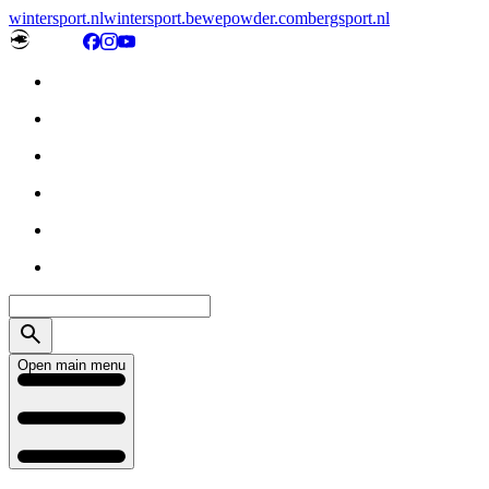
wintersport.nl
wintersport.be
wepowder.com
bergsport.nl
Open main menu