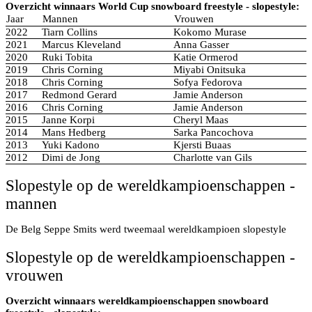
Overzicht winnaars World Cup snowboard freestyle - slopestyle:
Jaar
Mannen
Vrouwen
2022
Tiarn Collins
Kokomo Murase
2021
Marcus Kleveland
Anna Gasser
2020
Ruki Tobita
Katie Ormerod
2019
Chris Corning
Miyabi Onitsuka
2018
Chris Corning
Sofya Fedorova
2017
Redmond Gerard
Jamie Anderson
2016
Chris Corning
Jamie Anderson
2015
Janne Korpi
Cheryl Maas
2014
Mans Hedberg
Sarka Pancochova
2013
Yuki Kadono
Kjersti Buaas
2012
Dimi de Jong
Charlotte van Gils
Slopestyle op de wereldkampioenschappen -
mannen
De Belg Seppe Smits werd tweemaal wereldkampioen slopestyle
Slopestyle op de wereldkampioenschappen -
vrouwen
Overzicht winnaars wereldkampioenschappen snowboard