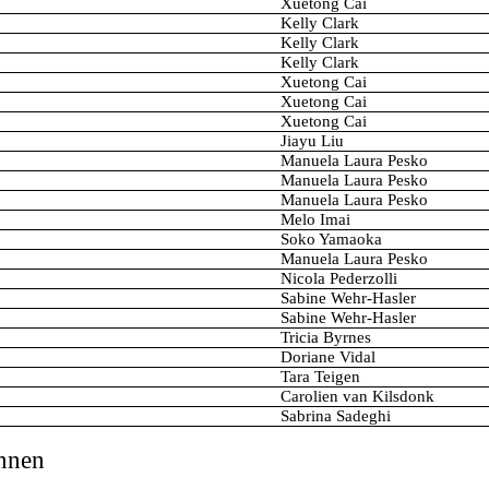
Xuetong Cai
Kelly Clark
Kelly Clark
Kelly Clark
Xuetong Cai
Xuetong Cai
Xuetong Cai
Jiayu Liu
Manuela Laura Pesko
Manuela Laura Pesko
Manuela Laura Pesko
Melo Imai
Soko Yamaoka
Manuela Laura Pesko
Nicola Pederzolli
Sabine Wehr-Hasler
Sabine Wehr-Hasler
Tricia Byrnes
Doriane Vidal
Tara Teigen
Carolien van Kilsdonk
Sabrina Sadeghi
nnen