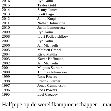
2016
Ryo Aono
2015
Taylor Gold
2014
Scotty James
2013
Scott Lago
2012
Janne Korpi
2011
Nathan Johnstone
2010
Justin Lamoureux
2009
Ryo Aono
2008
Iouri Podladtchikov
2007
Ryo Aono
2006
Jan Michaelis
2005
Mathieu Crepel
2004
Risto Mattila
2003
Xaver Hoffmann
2002
Jan Michaelis
2001
Magnus Sterner
2000
Thomas Johansson
1999
Ross Powers
1998
Fredrik Sterner
1997
Jonas Gunnarsson
1996
Ross Powers
1995
Lael Gregory
Halfpipe op de wereldkampioenschappen - ma