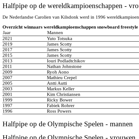
Halfpipe op de wereldkampioenschappen - vr
De Nederlandse Carolien van Kilsdonk werd in 1996 wereldkampioen 
Overzicht winnaars wereldkampioenschappen snowboard freestyle 
Jaar
Mannen
2021
Yuto Totsuka
2019
James Scotty
2017
James Scotty
2015
James Scotty
2013
Iouri Podladtchikov
2011
Nathan Johnstone
2009
Ryoh Aono
2007
Mathieu Crepel
2005
Antti Autti
2003
Markus Keller
2001
Kim Christiansen
1999
Ricky Bower
1997
Fabiek Rohrer
1996
Ross Powers
Halfpipe op de Olympische Spelen - mannen
Halfpipe op de Olympische Spelen - vrouwen