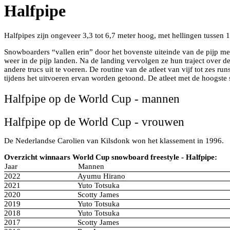
Halfpipe
Halfpipes zijn ongeveer 3,3 tot 6,7 meter hoog, met hellingen tuss
Snowboarders “vallen erin” door het bovenste uiteinde van de pijp met h
weer in de pijp landen. Na de landing vervolgen ze hun traject over 
andere trucs uit te voeren. De routine van de atleet van vijf tot zes r
tijdens het uitvoeren ervan worden getoond. De atleet met de hoogste 
Halfpipe op de World Cup - mannen
Halfpipe op de World Cup - vrouwen
De Nederlandse Carolien van Kilsdonk won het klassement in 1996.
Overzicht winnaars World Cup snowboard freestyle - Halfpipe:
Jaar
Mannen
2022
Ayumu Hirano
2021
Yuto Totsuka
2020
Scotty James
2019
Yuto Totsuka
2018
Yuto Totsuka
2017
Scotty James