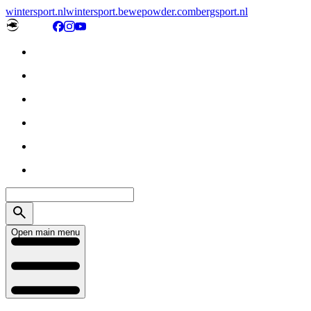
wintersport.nl
wintersport.be
wepowder.com
bergsport.nl
Open main menu