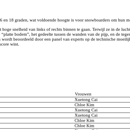
en 16 en 18 graden, wat voldoende hoogte is voor snowboarders om hun
oge snelheid van links of rechts binnen te gaan. Terwijl ze in de lucht 
de “platte bodem”, het gedeelte tussen de wanden van de pijp, en de te
uns wordt beoordeeld door een panel van experts op de technische moeilij
score wint.
Vrouwen
Xuetong Cai
Chloe Kim
Xuetong Cai
Xuetong Cai
Chloe Kim
Chloe Kim