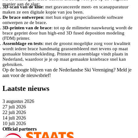
manier aan de slag:
3D-scan van de knie
: met geavanceerde meet- en scanapparatuur
maken ze een digitale kopie van jou been.
De brace ontwerpen
: met hun eigen gespecialiseerde software
ontwerpen ze de brace.
3D-printen van de brace
: tot op de milimeter nauwkeurig wordt de
brace geprint door hun high-end 3D fused deposition modeling
(FDM) printer.
Assemblage en tests
: met de grootst mogelijke zorg voor kwaliteit
wordt iedere brace handmatig geassembleerd met tevens op maat
gemaakte binnenbekleding. Printen en assemblage vindt plaats in
Nederland, waardoor je je op maat gemaakte kniebrace snel kan
gebruiken.
Op de hoogte blijven van de Nederlandse Ski Vereniging? Meld je
aan voor de nieuwsbrief!
Laatste nieuws
3 augustus 2026
27 juli 2026
22 juli 2026
14 juli 2026
10 juli 2026
Official partners