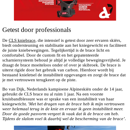
Getest door professionals
De
CLS kniebrace
, die intensief is getest door zeer ervaren skiërs,
biedt ondersteuning en stabilisatie aan het kniegewricht en faciliteert
de juiste kniebewegingen. Tegelijkertijd is de brace licht en
comfortabel. Door de custom fit en het gepatenteerde
scharniersysteem behoud je altijd je volledige bewegingsvrijheid. Je
draagt de brace moeiteloos onder of over je skibroek. De brace is
uiterst rigide door het gebruik van carbon. Hierdoor wordt bij
bestaand knieletsel de instabiliteit opgevangen en zorgt de brace dat
je met vertrouwen terugkeert op de piste.
Bo van Dijk, Nederlands kampioene Alpineskiën onder de 14 jaar,
gebruikt de CLS brace nu al ruim 1 jaar. Na een voorste
kruisbandblessure was er sprake van een instabiliteit van haar
kniegewricht. '
Met het dragen van de brace heb ik mijn vertrouwen
weer helemaal terug in de knie en ervaar ik geen instabiliteit meer.
Door de goede pasvorm vergeet ik vaak dat ik de brace om heb.
Tijdens de slalom voel ik daarbij wel de bescherming van de brace’
.