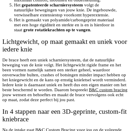
maximaal comfort, mobiliteit en ondersteuning.
Het
gepatenteerde scharniersysteem
volgt de
natuurlijke bewegingen van jouw knie. De ingebouwde,
verwisselbare extensiestop voorkomt hyperextensie.
Het is gemaakt van polyamide/carbongeprint materiaal
met een hoge rigiditeit en sterkte en is en is hierdoor in
staat
grote rotatiekrachten op te vangen
.
Lichtgewicht, op maat gemaakt en uniek voor
iedere knie
De brace heeft een uniek scharniersysteem, dat de natuurlijke
beweging van de knie volgt. Het lichtgewicht rigide frame en het
been vormen namelijk samen een sterker geheel, waardoor
onverwachte bulten, crashes of botsingen minder impact hebben op
het kniegewricht en de kans op ernstig knieletsel wordt verminderd.
Iedere knie is daarnaast uniek en heeft dus een eigen manier om het
beste beschermd te worden. Daarom bespreekt
B&C custom bracing
jouw wensen en behoeftes en maakt de brace vervolgens ook echt
op maat, zodat deze perfect bij jou past.
In 4 stappen naar een 3D-geprinte, custom-fit
kniebrace
Na de intake gaat B&C Custom Bracing voor jou op de volgende