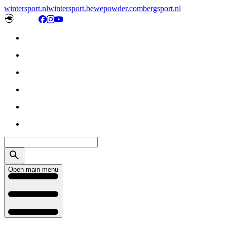
wintersport.nl
wintersport.be
wepowder.com
bergsport.nl
Open main menu