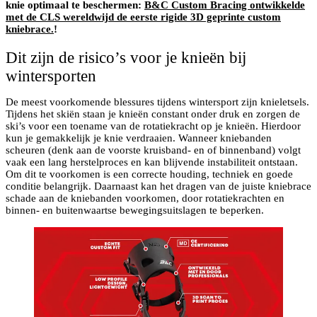
knie optimaal te beschermen:
B&C Custom Bracing ontwikkelde
met de CLS wereldwijd de eerste rigide 3D geprinte custom
kniebrace.
!
Dit zijn de risico’s voor je knieën bij
wintersporten
De meest voorkomende blessures tijdens wintersport zijn knieletsels.
Tijdens het skiën staan je knieën constant onder druk en zorgen de
ski’s voor een toename van de rotatiekracht op je knieën. Hierdoor
kun je gemakkelijk je knie verdraaien. Wanneer kniebanden
scheuren (denk aan de voorste kruisband- en of binnenband) volgt
vaak een lang herstelproces en kan blijvende instabiliteit ontstaan.
Om dit te voorkomen is een correcte houding, techniek en goede
conditie belangrijk. Daarnaast kan het dragen van de juiste kniebrace
schade aan de kniebanden voorkomen, door rotatiekrachten en
binnen- en buitenwaartse bewegingsuitslagen te beperken.