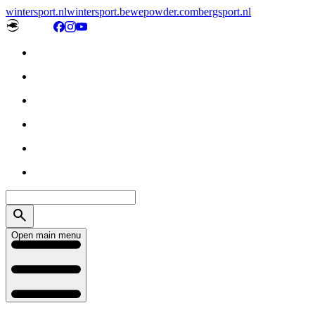
wintersport.nl
wintersport.be
wepowder.com
bergsport.nl
Open main menu