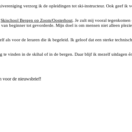
ereniging verzorg ik de opleidingen tot ski-instructeur. Ook geef ik v
j
Skischool Bergen op Zoom/Oosterhout
. Je zult mij vooral tegenkomen
an beginner tot gevorderde. Mijn doel is om mensen niet alleen plezier 
lf als voor de leraren die ik begeleid. Ik geloof dat een sterke technisch
tig te vinden in de skihal of in de bergen. Daar blijf ik mezelf uitdagen
n voor de nieuwsbrief!