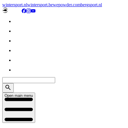
wintersport.nl
wintersport.be
wepowder.com
bergsport.nl
Open main menu