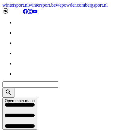
wintersport.nl
wintersport.be
wepowder.com
bergsport.nl
Open main menu