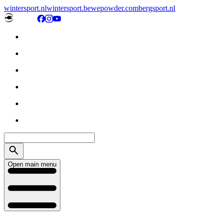
wintersport.nl
wintersport.be
wepowder.com
bergsport.nl
Open main menu