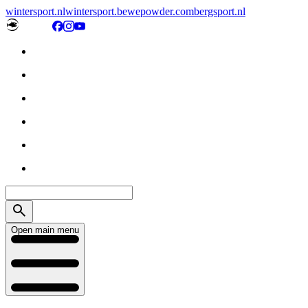
wintersport.nl
wintersport.be
wepowder.com
bergsport.nl
Open main menu