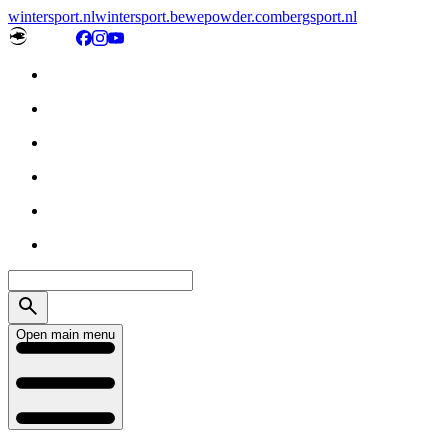
wintersport.nl
wintersport.be
wepowder.com
bergsport.nl
Open main menu