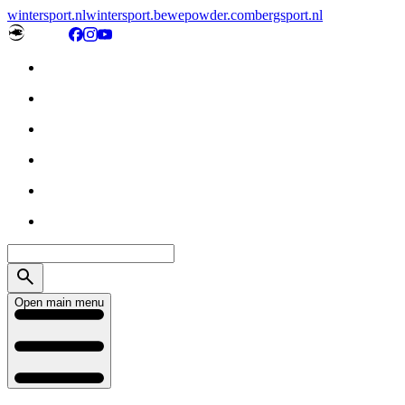
wintersport.nl
wintersport.be
wepowder.com
bergsport.nl
Open main menu