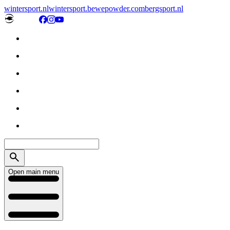
wintersport.nl
wintersport.be
wepowder.com
bergsport.nl
Open main menu