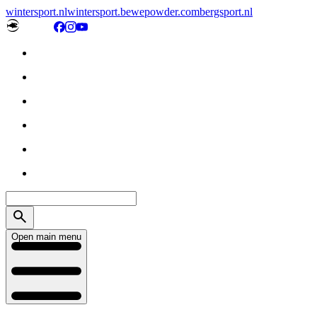
wintersport.nl
wintersport.be
wepowder.com
bergsport.nl
Open main menu