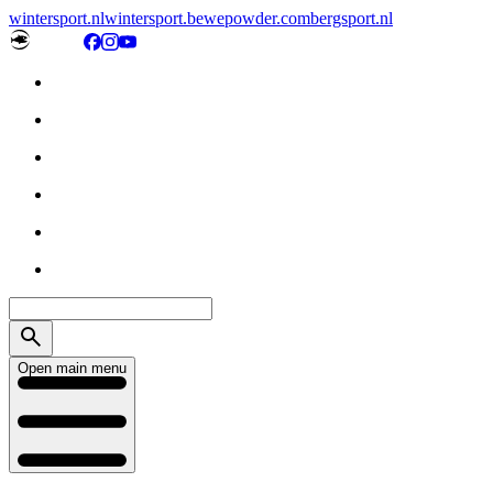
wintersport.nl
wintersport.be
wepowder.com
bergsport.nl
Open main menu