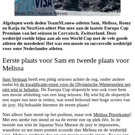
Beeld: FIS / Andrew Wevers
Afgelopen week deden TeamNLsnow-atleten Sam, Melissa, Romy
en Katja én NextGen-atleet Pim mee aan de laatste Europa Cup
Premium van het seizoen in Corvatsch, Zwitserland. Deze
wedstrijd voelde bijna aan als een World Cup met de vele goede
atleten die meededen! Het was een mooie en succesvolle wedstrijd
voor onze Nederlandse atleten.
Eerste plaats voor Sam en tweede plaats voor
Melissa
Sam Vermaat
heeft een pittig seizoen achter de rug, onder andere
nadat hij
de kwalificatie-eisen voor de Olympische Winterspelen net
niet wist te behalen
. De Europa Cup slopestyle was ook voor hem
een mooie afsluiting van een lang seizoen. Hij wist bij de slopestyle
een super run neer te zetten, wat werd beloond met hoge scores van
de jury. Hij behaalde hiermee de eerste plaats!
Niet alleen Sam stond op het podium, maar ook
Melissa Peperkamp
!
Met een sterke run stond ze na de eerste run op plek één. In de
tweede run wist de Japanse Yura Murase de jury te imponeren,
waardoor ze net meer punten scoorde dan Melissa en de wedstrijd