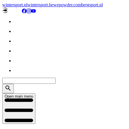
wintersport.nl
wintersport.be
wepowder.com
bergsport.nl
Open main menu