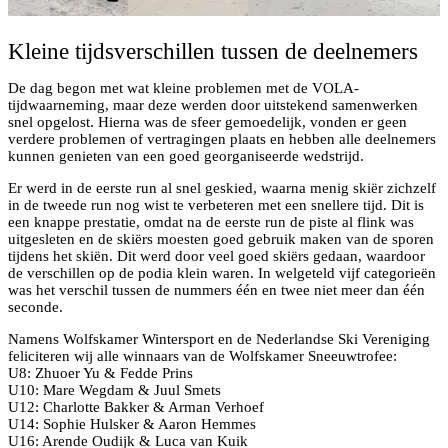
Kleine tijdsverschillen tussen de deelnemers
De dag begon met wat kleine problemen met de VOLA-
tijdwaarneming, maar deze werden door uitstekend samenwerken
snel opgelost. Hierna was de sfeer gemoedelijk, vonden er geen
verdere problemen of vertragingen plaats en hebben alle deelnemers
kunnen genieten van een goed georganiseerde wedstrijd.
Er werd in de eerste run al snel geskied, waarna menig skiër zichzelf
in de tweede run nog wist te verbeteren met een snellere tijd. Dit is
een knappe prestatie, omdat na de eerste run de piste al flink was
uitgesleten en de skiërs moesten goed gebruik maken van de sporen
tijdens het skiën. Dit werd door veel goed skiërs gedaan, waardoor
de verschillen op de podia klein waren. In welgeteld vijf categorieën
was het verschil tussen de nummers één en twee niet meer dan één
seconde.
Namens Wolfskamer Wintersport en de Nederlandse Ski Vereniging
feliciteren wij alle winnaars van de Wolfskamer Sneeuwtrofee:
U8: Zhuoer Yu & Fedde Prins
U10: Mare Wegdam & Juul Smets
U12: Charlotte Bakker & Arman Verhoef
U14: Sophie Hulsker & Aaron Hemmes
U16: Arende Oudijk & Luca van Kuik