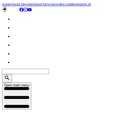
wintersport.nl
wintersport.be
wepowder.com
bergsport.nl
Open main menu