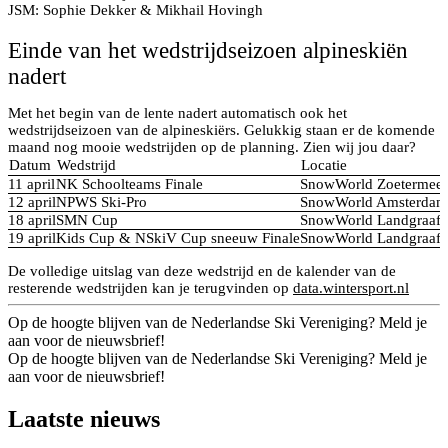
JSM: Sophie Dekker & Mikhail Hovingh
Einde van het wedstrijdseizoen alpineskiën
nadert
Met het begin van de lente nadert automatisch ook het
wedstrijdseizoen van de alpineskiërs. Gelukkig staan er de komende
maand nog mooie wedstrijden op de planning. Zien wij jou daar?
Datum
Wedstrijd
Locatie
11 april
NK Schoolteams Finale
SnowWorld Zoetermeer
12 april
NPWS Ski-Pro
SnowWorld Amsterdam
18 april
SMN Cup
SnowWorld Landgraaf
19 april
Kids Cup & NSkiV Cup sneeuw Finale
SnowWorld Landgraaf
De volledige uitslag van deze wedstrijd en de kalender van de
resterende wedstrijden kan je terugvinden op
data.wintersport.nl
Op de hoogte blijven van de Nederlandse Ski Vereniging? Meld je
aan voor de nieuwsbrief!
Op de hoogte blijven van de Nederlandse Ski Vereniging? Meld je
aan voor de nieuwsbrief!
Laatste nieuws