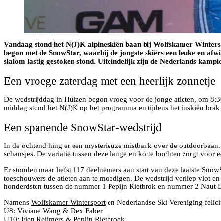
Vandaag stond het N(J)K alpineskiën baan bij Wolfskamer Winters
begon met de SnowStar, waarbij de jongste skiërs een leuke en afw
slalom lastig gestoken stond. Uiteindelijk zijn de Nederlands kamp
Een vroege zaterdag met een heerlijk zonnetje
De wedstrijddag in Huizen begon vroeg voor de jonge atleten, om 8:3
middag stond het N(J)K op het programma en tijdens het inskiën brak d
Een spanende SnowStar-wedstrijd
In de ochtend hing er een mysterieuze mistbank over de outdoorbaan.
schansjes. De variatie tussen deze lange en korte bochten zorgt voor 
Er stonden maar liefst 117 deelnemers aan start van deze laatste SnowS
toeschouwers de atleten aan te moedigen. De wedstrijd verliep vlot en
honderdsten tussen de nummer 1 Pepijn Rietbrok en nummer 2 Naut 
Namens
Wolfskamer Wintersport
en Nederlandse Ski Vereniging felici
U8: Viviane Wang & Dex Faber
U10: Fien Reijmers & Pepijn Rietbroek