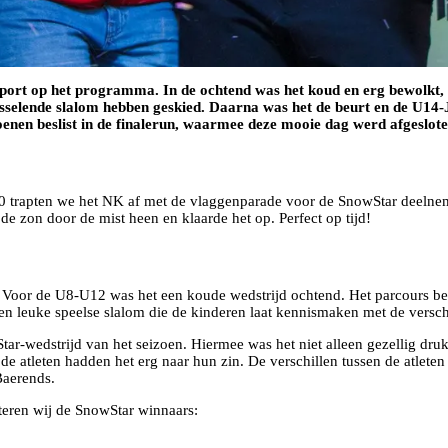
port op het programma. In de ochtend was het koud en erg bewolkt,
isselende slalom hebben geskied. Daarna was het de beurt en de U14
ioenen beslist in de finalerun, waarmee deze mooie dag werd afgeslote
0 trapten we het NK af met de vlaggenparade voor de SnowStar deelnem
e zon door de mist heen en klaarde het op. Perfect op tijd!
 Voor de U8-U12 was het een koude wedstrijd ochtend. Het parcours bes
een leuke speelse slalom die de kinderen laat kennismaken met de versch
tar-wedstrijd van het seizoen. Hiermee was het niet alleen gezellig dru
 de atleten hadden het erg naar hun zin. De verschillen tussen de atlet
Baerends.
teren wij de SnowStar winnaars: