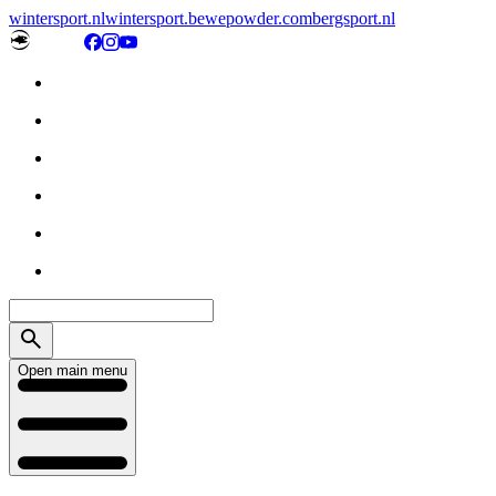
wintersport.nl
wintersport.be
wepowder.com
bergsport.nl
Open main menu