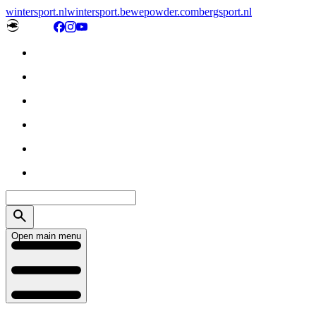
wintersport.nl
wintersport.be
wepowder.com
bergsport.nl
Open main menu