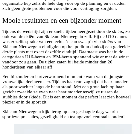
organisatie liep zelfs de hele dag voor op de planning en er deden
zich geen grote problemen voor die voor vertraging zorgden.
Mooie resultaten en een bijzonder moment
Tijdens de wedstrijd zijn er snelle tijden neergezet door de skiërs, zo
ook van de skiërs van Skiteam Nieuwegein zelf. Bij de U10 dames
was er zelfs sprake van een echte ‘clean sweep’: vier skiërs van
Skiteam Nieuwegein eindigden op het podium dankzij een gedeelde
derde plaats met exact dezelfde eindtijd! Daarnaast was het in de
categorieën U16-heren en JSM-heren spannend wie er met de winst
vandoor zou gaan. De tijden zaten bij beide minder dan 20
honderdsten van elkaar af!
Een bijzonder en hartverwarmend moment kwam van de jongste
vrouwelijke deelneemster. Tijdens haar run zag zij dat haar moeder
als poortwachter langs de baan stond. Met een grote lach op haar
gezicht zwaaide ze even naar haar moeder terwijl ze tussen de
stubbies door skiede. Dit is een moment dat perfect laat zien hoeveel
plezier er in de sport zit.
Skiteam Nieuwegein kijkt terug op een geslaagde dag, waarin
sportieve prestaties, gezelligheid en teamgevoel centraal stonden!