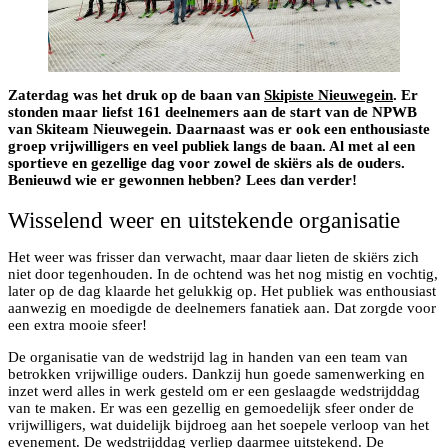
Zaterdag was het druk op de baan van
Skipiste Nieuwegein
. Er
stonden maar liefst 161 deelnemers aan de start van de NPWB
van Skiteam Nieuwegein. Daarnaast was er ook een enthousiaste
groep vrijwilligers en veel publiek langs de baan. Al met al een
sportieve en gezellige dag voor zowel de skiërs als de ouders.
Benieuwd wie er gewonnen hebben? Lees dan verder!
Wisselend weer en uitstekende organisatie
Het weer was frisser dan verwacht, maar daar lieten de skiërs zich
niet door tegenhouden. In de ochtend was het nog mistig en vochtig,
later op de dag klaarde het gelukkig op. Het publiek was enthousiast
aanwezig en moedigde de deelnemers fanatiek aan. Dat zorgde voor
een extra mooie sfeer!
De organisatie van de wedstrijd lag in handen van een team van
betrokken vrijwillige ouders. Dankzij hun goede samenwerking en
inzet werd alles in werk gesteld om er een geslaagde wedstrijddag
van te maken. Er was een gezellig en gemoedelijk sfeer onder de
vrijwilligers, wat duidelijk bijdroeg aan het soepele verloop van het
evenement. De wedstrijddag verliep daarmee uitstekend. De