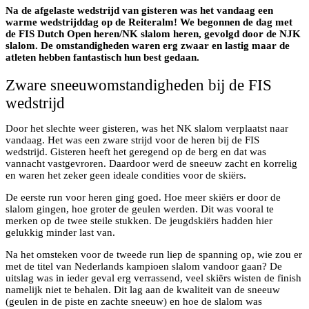
Na de afgelaste wedstrijd van gisteren was het vandaag een
warme wedstrijddag op de Reiteralm! We begonnen de dag met
de FIS Dutch Open heren/NK slalom heren, gevolgd door de NJK
slalom. De omstandigheden waren erg zwaar en lastig maar de
atleten hebben fantastisch hun best gedaan.
Zware sneeuwomstandigheden bij de FIS
wedstrijd
Door het slechte weer gisteren, was het NK slalom verplaatst naar
vandaag. Het was een zware strijd voor de heren bij de FIS
wedstrijd. Gisteren heeft het geregend op de berg en dat was
vannacht vastgevroren. Daardoor werd de sneeuw zacht en korrelig
en waren het zeker geen ideale condities voor de skiërs.
De eerste run voor heren ging goed. Hoe meer skiërs er door de
slalom gingen, hoe groter de geulen werden. Dit was vooral te
merken op de twee steile stukken. De jeugdskiërs hadden hier
gelukkig minder last van.
Na het omsteken voor de tweede run liep de spanning op, wie zou er
met de titel van Nederlands kampioen slalom vandoor gaan? De
uitslag was in ieder geval erg verrassend, veel skiërs wisten de finish
namelijk niet te behalen. Dit lag aan de kwaliteit van de sneeuw
(geulen in de piste en zachte sneeuw) en hoe de slalom was