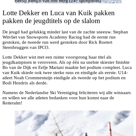
Beeld: Remco van den Berg (247 sportphoto)
Lotte Dekker en Luca van Kuik pakken
pakken de jeugdtitels op de slalom
De jeugd had gelukkig minder last van de zachte sneeuw. Stephan
Witvliet van Snowsports Academy Racing had de eerste run
gestoken, de tweede run werd gestoken door Rick Roetert
Steenbruggen van IPCO.
Lotte Dekker wist met een ruime voorsprong haar titel als
jeugdkampioen te veroveren. Als op één na snelste skiester finishte
Bo van de Dijk en Eefje Mariani maakte het podium compleet. Luca
van Kuik skiede ook twee sterke runs en eindigde als eerste. U14-
atleet Noah Crommentuijn eindigde als tweede op het podium en
Bodi Hendrix als derde.
Namens de Nederlandse Ski Vereniging feliciteren wij alle winnaars
en willen we alle atleten bedanken voor hun komst naar de
Reiteralm!