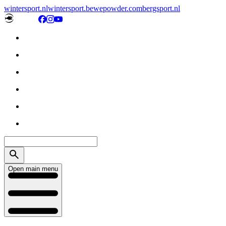
wintersport.nl
wintersport.be
wepowder.com
bergsport.nl
Open main menu