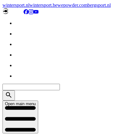
wintersport.nl
wintersport.be
wepowder.com
bergsport.nl
Open main menu