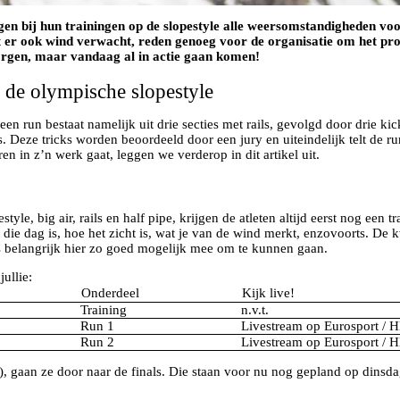
n bij hun trainingen op de slopestyle alle weersomstandigheden voor
dt er ook wind verwacht, reden genoeg voor de organisatie om het pr
orgen, maar vandaag al in actie gaan komen!
is de olympische slopestyle
een run bestaat namelijk uit drie secties met rails, gevolgd door drie kick
 Deze tricks worden beoordeeld door een jury en uiteindelijk telt de run
n in z’n werk gaat, leggen we verderop in dit artikel uit.
e, big air, rails en half pipe, krijgen de atleten altijd eerst nog een tr
w die dag is, hoe het zicht is, wat je van de wind merkt, enzovoorts. De
 is belangrijk hier zo goed mogelijk mee om te kunnen gaan.
ullie:
Onderdeel
Kijk live!
Training
n.v.t.
Run 1
Livestream op Eurosport /
Run 2
Livestream op Eurosport /
), gaan ze door naar de finals. Die staan voor nu nog gepland op dinsd