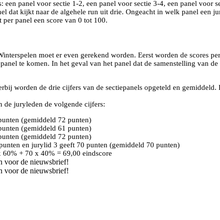
: een panel voor sectie 1-2, een panel voor sectie 3-4, een panel voor s
l dat kijkt naar de algehele run uit drie. Ongeacht in welk panel een jury
et per panel een score van 0 tot 100.
 Winterspelen moet er even gerekend worden. Eerst worden de scores per
panel te komen. In het geval van het panel dat de samenstelling van de 
rbij worden de drie cijfers van de sectiepanels opgeteld en gemiddeld. 
de juryleden de volgende cijfers:
4 punten (gemiddeld 72 punten)
2 punten (gemiddeld 61 punten)
1 punten (gemiddeld 72 punten)
2 punten en jurylid 3 geeft 70 punten (gemiddeld 70 punten)
x 60% + 70 x 40% = 69,00 eindscore
n voor de nieuwsbrief!
n voor de nieuwsbrief!