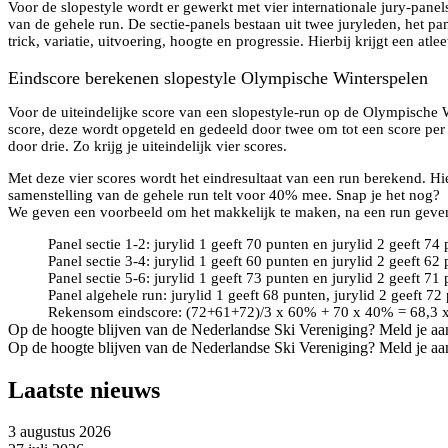
Voor de slopestyle wordt er gewerkt met vier internationale jury-panels
van de gehele run. De sectie-panels bestaan uit twee juryleden, het pane
trick, variatie, uitvoering, hoogte en progressie. Hierbij krijgt een atle
Eindscore berekenen slopestyle Olympische Winterspelen
Voor de uiteindelijke score van een slopestyle-run op de Olympische
score, deze wordt opgeteld en gedeeld door twee om tot een score per 
door drie. Zo krijg je uiteindelijk vier scores.
Met deze vier scores wordt het eindresultaat van een run berekend. Hie
samenstelling van de gehele run telt voor 40% mee. Snap je het nog?
We geven een voorbeeld om het makkelijk te maken, na een run geven 
Panel sectie 1-2: jurylid 1 geeft 70 punten en jurylid 2 geeft 7
Panel sectie 3-4: jurylid 1 geeft 60 punten en jurylid 2 geeft 6
Panel sectie 5-6: jurylid 1 geeft 73 punten en jurylid 2 geeft 7
Panel algehele run: jurylid 1 geeft 68 punten, jurylid 2 geeft 7
Rekensom eindscore: (72+61+72)/3 x 60% + 70 x 40% = 68,3 
Op de hoogte blijven van de Nederlandse Ski Vereniging? Meld je aa
Op de hoogte blijven van de Nederlandse Ski Vereniging? Meld je aa
Laatste nieuws
3 augustus 2026