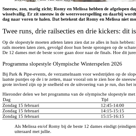
Sneeuw, zon, matig zicht; Romy en Melissa hebben de afgelopen dage
wisselvallig. Er zit sneeuw in de weersvoorspelling en daarbij wor
dag naar voren te halen. Dat betekent dat Romy en Melissa niet m
Twee runs, drie railsecties en drie kickers: dit 
Op de slopestyle moeten atleten laten zien dat ze alles in huis hebben: 
rails moeten laten zien, gevolgd door hun beste sprongen op de schans.
De 12 dames met de beste score gaan door naar de finals. Hoe dit jurere
Programma slopestyle Olympische Winterspelen 2026
Bij Park & Pipe-events, de verzamelnaam voor wedstrijden op de slopestyl
laatste puntjes op de i te zetten, maar vooral om te zien hoe de sneeu
grote invloed zijn op je snelheid en de uitvoering van je run, dus het
Hieronder delen we het programma van de olympische slopestyle met j
Dag
Tijd
Zondag 15 februari
12:45-14:00
Zondag 15 februari
14:15-15:15
Zondag 15 februari
15:15-16:15
Als Melissa en/of Romy bij de beste 12 dames eindigt (eindigen
uiteraard met jullie.