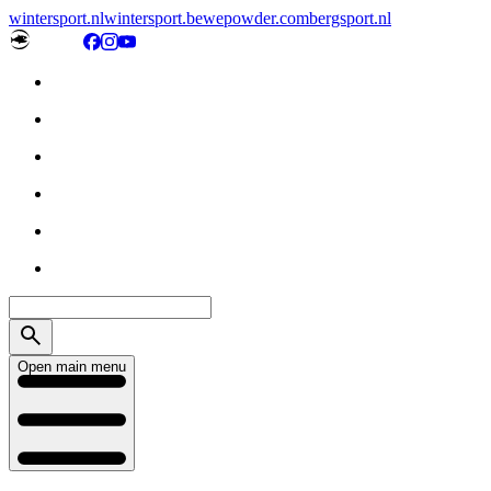
wintersport.nl
wintersport.be
wepowder.com
bergsport.nl
Open main menu