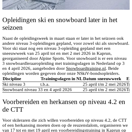
Opleidingen ski en snowboard later in het
seizoen
Naast de opleidingsweek in maart staan er later in het seizoen ook
andere niveau 3-opleidingen gepland, voor zowel ski als snowboard.
Voor ski staat nog een niveau 3-opleiding gepland met een
sneeuwweek van 25 april tot en met 2 mei 2026 in Kaprun,
georganiseerd door Alpine Sports. Voor snowboard is er een niveau
3 snowboardleraaropleiding met trainingsdagen in Nederland op 3
en 4 april 2026, aangeboden door
Snowboardtraining.nl
. Beide
opleidingen worden gegeven door onze NSkiV-bondsopleiders.
Discipline
Trainingsdagen in NL
Datum sneeuwweek
Ex
Ski niveau 3
t.b.a.
25 april t/m 2 mei 2026
Ti
Snowboard niveau 3
3 en 4 april 2026
25 april t/m 2 mei 2026
Ti
Voorbereiden en herkansen op niveau 4.2 en
de CTT
Voor skileraren die zich willen voorbereiden op niveau 4.2, de CTT
of een herkansing moeten doen op de reuzenslalom, organiseren we
van 17 tot en met 19 april een voorbereidingstraining in Kaprun op