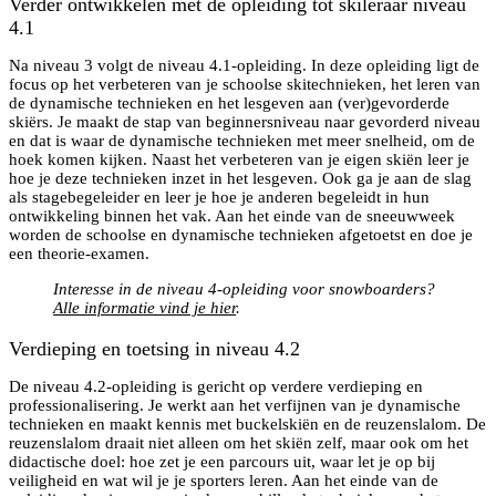
Verder ontwikkelen met de opleiding tot skileraar niveau
4.1
Na niveau 3 volgt de niveau 4.1-opleiding. In deze opleiding ligt de
focus op het verbeteren van je schoolse skitechnieken, het leren van
de dynamische technieken en het lesgeven aan (ver)gevorderde
skiërs. Je maakt de stap van beginnersniveau naar gevorderd niveau
en dat is waar de dynamische technieken met meer snelheid, om de
hoek komen kijken. Naast het verbeteren van je eigen skiën leer je
hoe je deze technieken inzet in het lesgeven. Ook ga je aan de slag
als stagebegeleider en leer je hoe je anderen begeleidt in hun
ontwikkeling binnen het vak. Aan het einde van de sneeuwweek
worden de schoolse en dynamische technieken afgetoetst en doe je
een theorie-examen.
Interesse in de niveau 4-opleiding voor snowboarders?
Alle informatie vind je hier
.
Verdieping en toetsing in niveau 4.2
De niveau 4.2-opleiding is gericht op verdere verdieping en
professionalisering. Je werkt aan het verfijnen van je dynamische
technieken en maakt kennis met buckelskiën en de reuzenslalom. De
reuzenslalom draait niet alleen om het skiën zelf, maar ook om het
didactische doel: hoe zet je een parcours uit, waar let je op bij
veiligheid en wat wil je je sporters leren. Aan het einde van de