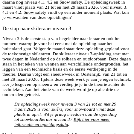
daarna nog niveau 4.1, 4.2 en Snow safety. De opleidingsweek in
maart vindt plaats van 21 tot en met 29 maart 2026, voor niveau 3,
4.1 en 4.2.
Snow safety
vindt op een ander moment plaats. Wat kun
je verwachten van deze opleidingen?
De stap naar skileraar: niveau 3
Niveau 3 is de eerste stap van begeleider naar leraar en ook het
moment waarop je voor het eerst met de opleiding naar het
buitenland gaat. Volgende maand staat deze opleiding gepland voor
de toekomstige skileraren. De skileraar niveau 3-opleiding start met
twee dagen in Nederland op de rolbaan en outdoorbaan. Deze dagen
staan in het teken van wennen aan verschillende ondergronden, het
leggen van een technische basis en de eerste verdieping in de
theorie. Daarna volgt een sneeuwweek in Oostenrijk, van 21 tot en
met 29 maart 2026. Tijdens deze week werk je aan je eigen techniek,
leer je lesgeven op sneeuw en verdiep je je in de theorie achter de
technieken. Aan het einde van de week word je op alle drie de
onderdelen getoetst.
De opleidingsweek voor niveau 3 van 21 tot en met 29
maart 2026 is voor skiërs, voor snowboard vindt deze
plaats in april. Wil je graag meedoen aan de opleiding
tot snowboardleraar niveau 3?
Kijk hier voor meer
informatie en opleidingsdata
.