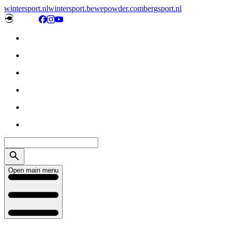
wintersport.nl
wintersport.be
wepowder.com
bergsport.nl
Open main menu