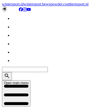
wintersport.nl
wintersport.be
wepowder.com
bergsport.nl
Open main menu