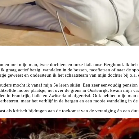
amen met mijn man, twee dochters en onze Italiaanse Berghond. Ik heb
 ik graag actief bezig: wandelen in de bossen, racefietsen of naar de sp
aatje geweest en ondersteun ik het schaatsteam van mijn dochter bij o.a.
n ouders mocht ik vanaf mijn 5e leren skiën. Een zeer eenvoudig pensi
ditzelfde mooie plaatsje, net over de grens in Oostenrijk, kwam mijn vad
en in Frankrijk, Italië en Zwitserland afgereisd. Ook hebben mijn man e
 verbeteren, maar het verblijf in de bergen en een mooie wandeling in 
ast als kritisch bijdragen aan de toekomst van de vereniging én een du