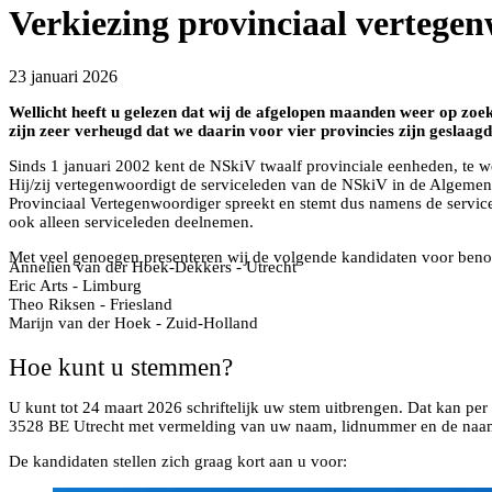
Verkiezing provinciaal vertege
23 januari 2026
Wellicht heeft u gelezen dat wij de afgelopen maanden weer op zoe
zijn zeer verheugd dat we daarin voor vier provincies zijn geslaag
Sinds 1 januari 2002 kent de NSkiV twaalf provinciale eenheden, te w
Hij/zij vertegenwoordigt de serviceleden van de NSkiV in de Algemene
Provinciaal Vertegenwoordiger spreekt en stemt dus namens de servic
ook alleen serviceleden deelnemen.
Met veel genoegen presenteren wij de volgende kandidaten voor ben
Annelien van der Hoek-Dekkers - Utrecht
Eric Arts - Limburg
Theo Riksen - Friesland
Marijn van der Hoek - Zuid-Holland
Hoe kunt u stemmen?
U kunt tot 24 maart 2026 schriftelijk uw stem uitbrengen. Dat kan per 
3528 BE Utrecht met vermelding van uw naam, lidnummer en de naam v
De kandidaten stellen zich graag kort aan u voor: