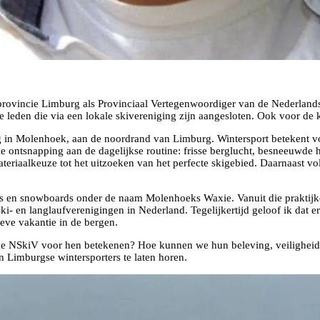
rovincie Limburg als Provinciaal Vertegenwoordiger van de Nederlandse 
de leden die via een lokale skivereniging zijn aangesloten. Ook voor de
tig in Molenhoek, aan de noordrand van Limburg. Wintersport betekent v
 ontsnapping aan de dagelijkse routine: frisse berglucht, besneeuwde he
materiaalkeuze tot het uitzoeken van het perfecte skigebied. Daarnaast 
s en snowboards onder de naam Molenhoeks Waxie. Vanuit die praktijker
 ski- en langlaufverenigingen in Nederland. Tegelijkertijd geloof ik dat 
ieve vakantie in de bergen.
 de NSkiV voor hen betekenen? Hoe kunnen we hun beleving, veiligheid
n Limburgse wintersporters te laten horen.