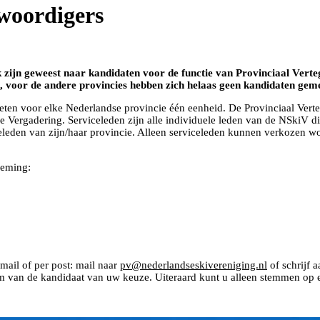
nwoordigers
k zijn geweest naar kandidaten voor de functie van Provinciaal Vert
d, voor de andere provincies hebben zich helaas geen kandidaten gem
eten voor elke Nederlandse provincie één eenheid. De Provinciaal Vert
 Vergadering. Serviceleden zijn alle individuele leden van de NSkiV di
eleden van zijn/haar provincie. Alleen serviceleden kunnen verkozen w
oeming:
mail of per post: mail naar
pv@nederlandseskivereniging.nl
of schrijf 
an de kandidaat van uw keuze. Uiteraard kunt u alleen stemmen op ee