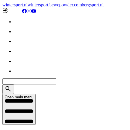
wintersport.nl
wintersport.be
wepowder.com
bergsport.nl
Open main menu