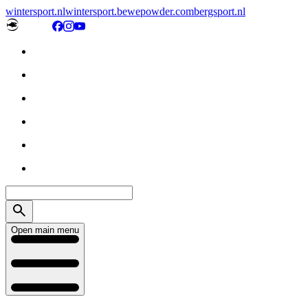
wintersport.nl
wintersport.be
wepowder.com
bergsport.nl
Open main menu