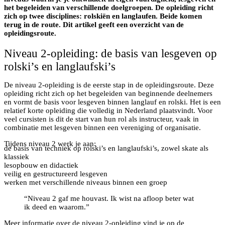
het begeleiden van verschillende doelgroepen. De opleiding richt
zich op twee disciplines: rolskiën en langlaufen. Beide komen
terug in de route. Dit artikel geeft een overzicht van de
opleidingsroute.
Niveau 2-opleiding: de basis van lesgeven op
rolski’s en langlaufski’s
De niveau 2-opleiding is de eerste stap in de opleidingsroute. Deze
opleiding richt zich op het begeleiden van beginnende deelnemers
en vormt de basis voor lesgeven binnen langlauf en rolski. Het is een
relatief korte opleiding die volledig in Nederland plaatsvindt. Voor
veel cursisten is dit de start van hun rol als instructeur, vaak in
combinatie met lesgeven binnen een vereniging of organisatie.
Tijdens niveau 2 werk je aan:
de basis van techniek op rolski’s en langlaufski’s, zowel skate als
klassiek
lesopbouw en didactiek
veilig en gestructureerd lesgeven
werken met verschillende niveaus binnen een groep
“Niveau 2 gaf me houvast. Ik wist na afloop beter wat
ik deed en waarom.”
Meer informatie over de niveau 2-opleiding vind je op
de