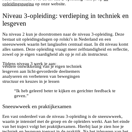
opleidingspagina
op onze website.
Niveau 3-opleiding: verdieping in techniek en
lesgeven
Na niveau 2 kun je doorstromen naar de niveau 3-opleiding. Deze
bestaat uit opleidingsdagen op rolski’s in Nederland en een
sneeuwweek waarin het langlaufen centraal staat. In dit niveau komt
alles samen. Deze opleiding vraagt meer zelfstandigheid en reflectie,
zowel op je eigen vaardigheid als op je rol als instructeur.
Tijdens niveau 3 werk je aan:
verdere ontwikkeling van je eigen techniek
lesgeven aan licht-gevorderde deelnemers
analyseren en verbeteren van bewegingen
structuur en keuzes in je lessen
“Ik heb geleerd beter te kijken en gerichter feedback te
geven.”
Sneeuwweek en praktijkexamen
Een vast onderdeel van de niveau 3-opleiding is de sneeuwweek,
waarin je intensief met de groep en de opleiders werkt. Aan het einde
van het traject volgt het praktijkexamen. Hierbij laat je zien hoe je
techniek en lesgeven toepast in de praktijk. Na het inleveren van het