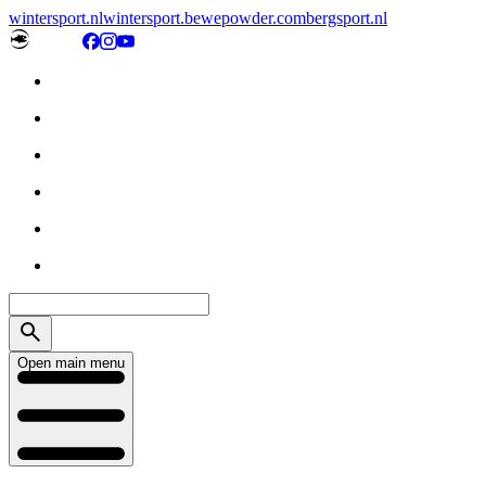
wintersport.nl
wintersport.be
wepowder.com
bergsport.nl
Open main menu