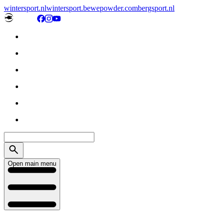
wintersport.nl
wintersport.be
wepowder.com
bergsport.nl
Open main menu