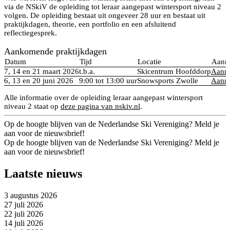
via de NSkiV de opleiding tot leraar aangepast wintersport niveau 2
volgen. De opleiding bestaat uit ongeveer 28 uur en bestaat uit
praktijkdagen, theorie, een portfolio en een afsluitend
reflectiegesprek.
Aankomende praktijkdagen
Datum
Tijd
Locatie
Aanm
7, 14 en 21 maart 2026
t.b.a.
Skicentrum Hoofddorp
Aanme
6, 13 en 20 juni 2026
9:00 tot 13:00 uur
Snowsports Zwolle
Aanme
Alle informatie over de opleiding leraar aangepast wintersport
niveau 2 staat op
deze pagina van nskiv.nl
.
Op de hoogte blijven van de Nederlandse Ski Vereniging? Meld je
aan voor de nieuwsbrief!
Op de hoogte blijven van de Nederlandse Ski Vereniging? Meld je
aan voor de nieuwsbrief!
Laatste nieuws
3 augustus 2026
27 juli 2026
22 juli 2026
14 juli 2026