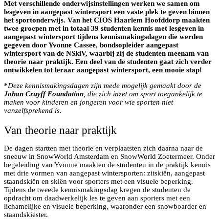
Met verschillende onderwijsinstellingen werken we samen om
lesgeven in aangepast wintersport een vaste plek te geven binnen
het sportonderwijs. Van het CIOS Haarlem Hoofddorp maakten
twee groepen met in totaal 39 studenten kennis met lesgeven in
aangepast wintersport tijdens kennismakingsdagen die werden
gegeven door Yvonne Cassee, bondsopleider aangepast
wintersport van de NSkiV, waarbij zij de studenten meenam van
theorie naar praktijk. Een deel van de studenten gaat zich verder
ontwikkelen tot leraar aangepast wintersport, een mooie stap!
*
Deze kennismakingsdagen zijn mede mogelijk gemaakt door de
Johan Cruyff Foundation
, die zich inzet om sport toegankelijk te
maken voor kinderen en jongeren voor wie sporten niet
vanzelfsprekend is.
Van theorie naar praktijk
De dagen startten met theorie en verplaatsten zich daarna naar de
sneeuw in SnowWorld Amsterdam en SnowWorld Zoetermeer. Onder
begeleiding van Yvonne maakten de studenten in de praktijk kennis
met drie vormen van aangepast wintersporten: zitskiën, aangepast
staandskiën en skiën voor sporters met een visuele beperking.
Tijdens de tweede kennismakingsdag kregen de studenten de
opdracht om daadwerkelijk les te geven aan sporters met een
lichamelijke en visuele beperking, waaronder een snowboarder en
staandskiester.