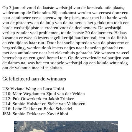
Op 3 januari vond de laatste wedstrijd van de kerstvakantie plaats,
wederom op de Reiteralm. Bij aankomst werden we verrast door een
paar centimeter verse sneeuw op de pistes, maar met het harde werk
van de pistecrew en de hulp van de trainers is het gelukt om toch een
harde wedstrijdpiste te creëren voor de deelnemers. De wedstrijd
verliep zonder veel problemen, tot de laatste 20 deelnemers. Helaas
kwamen er twee skiesters tegelijkertijd hard ten val, één in de finish
en één tijdens haar run. Door het snelle optreden van de pistecrew en
bergredding, werden de skiesters netjes naar beneden gebracht en
met een ambulance naar het ziekenhuis gebracht. We wensen ze veel
beterschap en een goed herstel toe. Op de vervelende valpartijen van
de dames na, was het een soepele wedstrijd op een koude winterdag
om de vakantie mee af te sluiten.
Gefeliciteerd aan de winnaars
U8: Viviane Wang en Luca Urdoi
U10: Mare Wegdam en Zjuul van der Velden
U12: Puk Ouwerkerk en Jakob Trinker
U14: Sophie Hulsker en Siebe van Velthoven
U16: Lotte Dekker en Berke Schaedel
JSM: Sophie Dekker en Xavi Althof