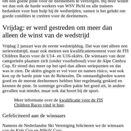
om een goede piste voor de deelnemers te verzorgen. Bij deze willen
we dan ook de harde werkers van WSV Pichl en alle trainers
bedanken voor hun hulp bij de wedstrijden, samen is het gelukt om
goede condities te creëren voor de deelnemers.
Vrijdag: er werd gestreden om meer dan
alleen de winst van de wedstrijd
Vrijdag 2 januari was de eerste wedstrijddag. Dat was niet alleen een
seriewedstrijd, maar ook meteen een kwalificatiemoment voor de FIS
Children Races voor de U14- en U16-skiërs. De winnaars van deze
categorieën plaatsen zich (onder voorbehoud) voor de Alpe Cimbra
Cup. Er stond dus meer op het spel dan alleen seriepunten en dat
was te zien. De skiërs gingen er vol voor en namen risico, wat ook
kon op de harde piste van de Reiteralm. De omstandigheden waren
goed en de meeste deelnemers hebben hier regelmatig geskied en
kennen de piste. In sommige gevallen pakte het goed uit, in andere
gevallen wat minder, maar ook dat hoort bij de sport.
Meer informatie over de
kwalificatie voor de FIS
Children Races vind je hier
.
Gefeliciteerd aan de winnaars
Namens de Nederlandse Ski Vereniging feliciteren we de winnaars
van de Kids Cup en NSkiV Cup: