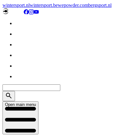
wintersport.nl
wintersport.be
wepowder.com
bergsport.nl
Open main menu