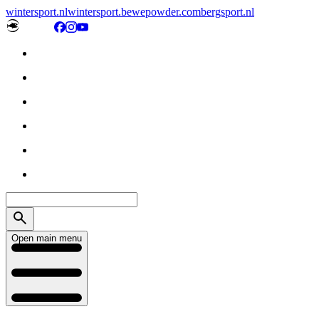
wintersport.nl
wintersport.be
wepowder.com
bergsport.nl
Open main menu