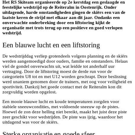
Het RS Skiteam organiseerde op 2e kerstdag een geslaagde en
feestelijke wedstrijd op de Reiteralm in Oostenrijk. Onder
uitdagende, harde omstandigheden gingen de skiërs een van de
laatste keren de strijd met elkaar aan dit jaar. Ondanks een
onverwachte onderbreking door een liftstoring kijkt de
organisatie met trots terug op een positieve en goed verlopen
wedstrijd.
Een blauwe lucht en een liftstoring
De wedstrijddag verliep grotendeels volgens planning en de skiërs
werden aangemoedigd door ouders, familie en omstanders. Helaas
viel de gondel onverwachts uit, wat leidde tot anderhalf uur
vertraging. Door de liftstoring moest de derde run voor de
categorieën U8 tot en met U12 worden geschrapt. Deze beslissing
werd unaniem genomen door de trainers, met oog voor veiligheid en
sportiviteit. Dankzij het goede contact met de Reiteralm kon dit
zorgvuldig worden opgelost.
Een mooie blauwe lucht en koude temperaturen zorgden voor
stabiele sneeuwcondities, met voldoende sneeuw op de pistes.
Hoewel de zon deze helling niet bereikt, maakt het juist deze piste
zeer geschikt voor wedstrijden. De piste was ijzig, waardoor het
uitdagend was voor de skiërs.
Sterke organisatie en goede sfeer