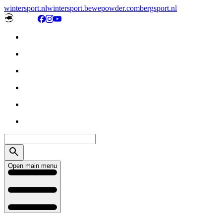
wintersport.nl
wintersport.be
wepowder.com
bergsport.nl
Open main menu