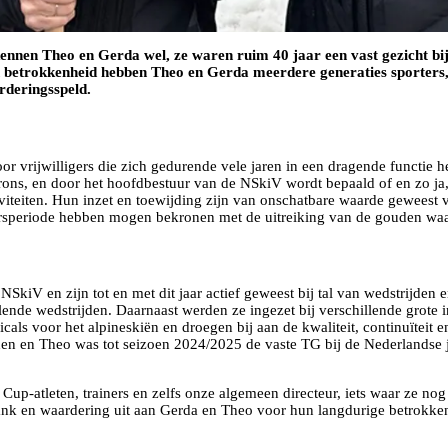
kennen Theo en Gerda wel, ze waren ruim 40 jaar een vast gezicht bi
 betrokkenheid hebben Theo en Gerda meerdere generaties sporters, o
rderingsspeld.
r vrijwilligers die zich gedurende vele jaren in een dragende functie 
n brons, en door het hoofdbestuur van de NSkiV wordt bepaald of en zo j
iviteiten. Hun inzet en toewijding zijn van onschatbare waarde geweest
igersperiode hebben mogen bekronen met de uitreiking van de gouden wa
SkiV en zijn tot en met dit jaar actief geweest bij tal van wedstrijden e
ende wedstrijden. Daarnaast werden ze ingezet bij verschillende grote i
cals voor het alpineskiën en droegen bij aan de kwaliteit, continuïteit e
ijden en Theo was tot seizoen 2024/2025 de vaste TG bij de Nederlands
 Cup-atleten, trainers en zelfs onze algemeen directeur, iets waar ze no
nk en waardering uit aan Gerda en Theo voor hun langdurige betrokkenhe