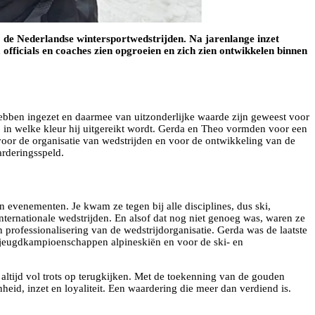
j de Nederlandse wintersportwedstrijden. Na jarenlange inzet
fficials en coaches zien opgroeien en zich zien ontwikkelen binnen
hebben ingezet en daarmee van uitzonderlijke waarde zijn geweest voor
a, in welke kleur hij uitgereikt wordt. Gerda en Theo vormden voor een
 voor de organisatie van wedstrijden en voor de ontwikkeling van de
arderingsspeld.
n evenementen. Je kwam ze tegen bij alle disciplines, dus ski,
nternationale wedstrijden. En alsof dat nog niet genoeg was, waren ze
n professionalisering van de wedstrijdorganisatie. Gerda was de laatste
e jeugdkampioenschappen alpineskiën en voor de ski- en
g altijd vol trots op terugkijken. Met de toekenning van de gouden
id, inzet en loyaliteit. Een waardering die meer dan verdiend is.